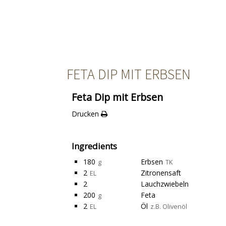
FETA DIP MIT ERBSEN
Feta Dip mit Erbsen
Drucken
Ingredients
180
Erbsen
g
TK
2
Zitronensaft
EL
2
Lauchzwiebeln
200
Feta
g
2
Öl
EL
z.B. Olivenöl