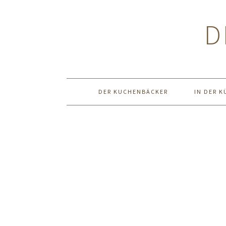
Zur
Zum
Zur
Hauptnavigation
Inhalt
Seitenspalte
D
springen
springen
springen
DER KUCHENBÄCKER
IN DER K