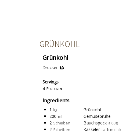
GRÜNKOHL
Grünkohl
Drucken
Servings
4
Portionen
Ingredients
1
Grünkohl
kg
200
Gemüsebrühe
ml
2
Bauchspeck
Scheiben
a 60g
2
Kasseler
Scheiben
ca 1cm dick