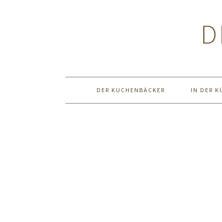
Zur
Zum
Zur
Hauptnavigation
Inhalt
Seitenspalte
D
springen
springen
springen
DER KUCHENBÄCKER
IN DER K