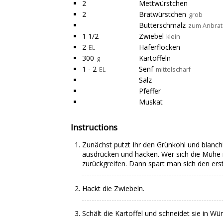
2
Mettwürstchen
2
Bratwürstchen
grob
Butterschmalz
zum Anbra
1 1/2
Zwiebel
klein
2
Haferflocken
EL
300
Kartoffeln
g
1 - 2
Senf
EL
mittelscharf
Salz
Pfeffer
Muskat
Instructions
Zunächst putzt Ihr den Grünkohl und blanchi
ausdrücken und hacken. Wer sich die Mühe
zurückgreifen. Dann spart man sich den erst
Hackt die Zwiebeln.
Schält die Kartoffel und schneidet sie in Wür