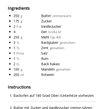
Ingredients
250
Butter
g
zimmerwarm
175
Zucker
g
2
Vanillezucker
Pck
4
Eier
Größe M
250
Mehl
g
Typ 405
3
Backpulver
TL
gestrichen
1
Zimt
TL
gemahlen
1
Salz
Prise
1
Rum
TL
2
Back Kakao
EL
100
Mandeln
g
gemahlen
200
Rotwein
ml
Instructions
Backofen auf 180 Grad Ober-/Unterhitze vorheizen.
Butter mit Zucker und Vanillezucker cremig rühren.