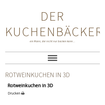
Zur
Zum
Zur
Hauptnavigation
Inhalt
Seitenspalte
DER
springen
springen
springen
KUCHENBÄCKER
ein Mann, der nicht nur backen kann...
ROTWEINKUCHEN IN 3D
Rotweinkuchen in 3D
Drucken