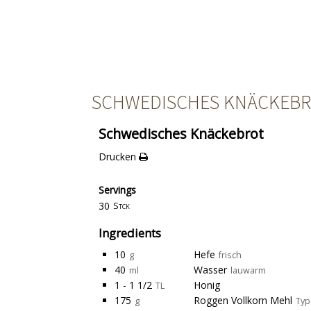
SCHWEDISCHES KNÄCKEB
Schwedisches Knäckebrot
Drucken
Servings
30
Stck
Ingredients
10
Hefe
g
frisch
40
Wasser
ml
lauwarm
1 - 1 1/2
Honig
TL
175
Roggen Vollkorn Mehl
g
Typ