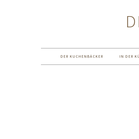
Zur
Zum
Zur
Hauptnavigation
Inhalt
Seitenspalte
D
springen
springen
springen
DER KUCHENBÄCKER
IN DER K