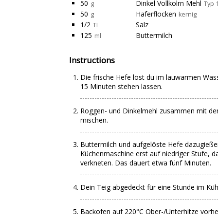
50
Dinkel Vollkolrn Mehl
g
Typ 
50
Haferflocken
g
kernig
1/2
Salz
TL
125
Buttermilch
ml
Instructions
Die frische Hefe löst du im lauwarmen Wass
15 Minuten stehen lassen.
Roggen- und Dinkelmehl zusammen mit den 
mischen.
Buttermilch und aufgelöste Hefe dazugieß
Küchenmaschine erst auf niedriger Stufe, d
verkneten. Das dauert etwa fünf Minuten.
Dein Teig abgedeckt für eine Stunde im Küh
Backofen auf 220°C Ober-/Unterhitze vorhe