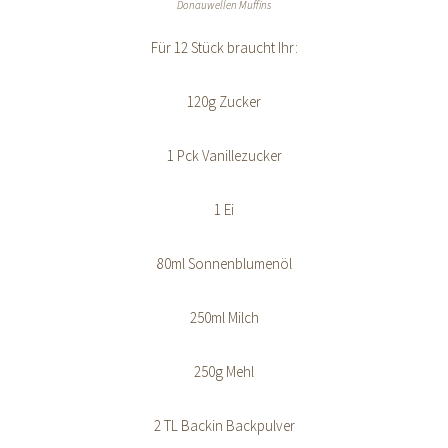
Donauwellen Muffins
Für 12 Stück braucht Ihr:
120g Zucker
1 Pck Vanillezucker
1 Ei
80ml Sonnenblumenöl
250ml Milch
250g Mehl
2 TL Backin Backpulver