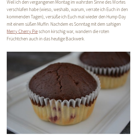
Weil ich den vergangenen Montag im wahrsten Sinne des Wortes
verschlafen habe (wieso, weshalb, warum, verrate ich Euch in den
kommenden Tagen), versüße ich Euch mal wieder den Hump-Day
mit einem süßen Muffin. Nachdem es Sonntag mit dem saftigen
Merry Cherry Pie
schon kirschig war, wandern die roten
Früchtchen auch in das heutige Backwerk.