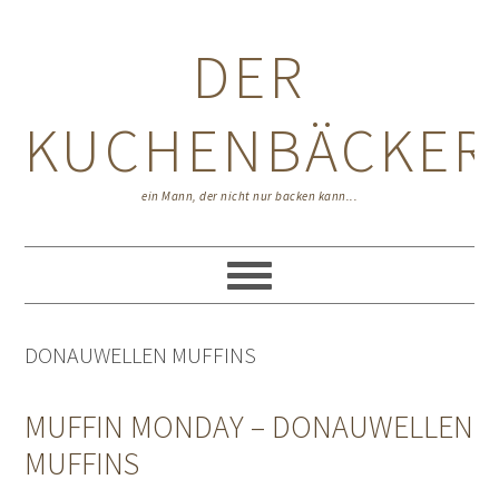
Zur
Zum
Zur
Hauptnavigation
Inhalt
Seitenspalte
DER
springen
springen
springen
KUCHENBÄCKER
ein Mann, der nicht nur backen kann...
DONAUWELLEN MUFFINS
MUFFIN MONDAY – DONAUWELLEN
MUFFINS