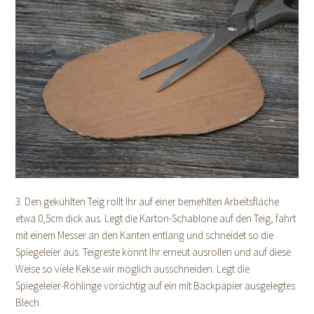
3. Den gekühlten Teig rollt Ihr auf einer bemehlten Arbeitsfläche
etwa 0,5cm dick aus. Legt die Karton-Schablone auf den Teig, fahrt
mit einem Messer an den Kanten entlang und schneidet so die
Spiegeleier aus. Teigreste könnt Ihr erneut ausrollen und auf diese
Weise so viele Kekse wir möglich ausschneiden. Legt die
Spiegeleier-Rohlinge vorsichtig auf ein mit Backpapier ausgelegtes
Blech.