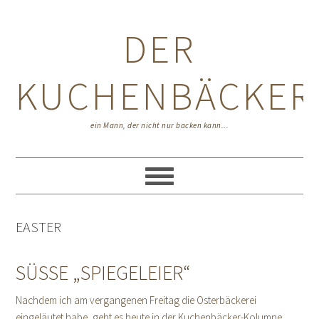
Zur
Zum
Zur
Hauptnavigation
Inhalt
Seitenspalte
DER
springen
springen
springen
KUCHENBÄCKER
ein Mann, der nicht nur backen kann...
EASTER
SÜSSE „SPIEGELEIER“
Nachdem ich am vergangenen Freitag die Osterbäckerei
eingeläutet habe, geht es heute in der Kuchenbäcker-Kolumne