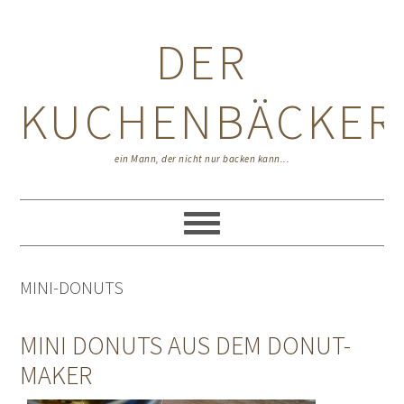
Zur
Zum
Zur
Hauptnavigation
Inhalt
Seitenspalte
DER
springen
springen
springen
KUCHENBÄCKER
ein Mann, der nicht nur backen kann...
MINI-DONUTS
MINI DONUTS AUS DEM DONUT-
MAKER