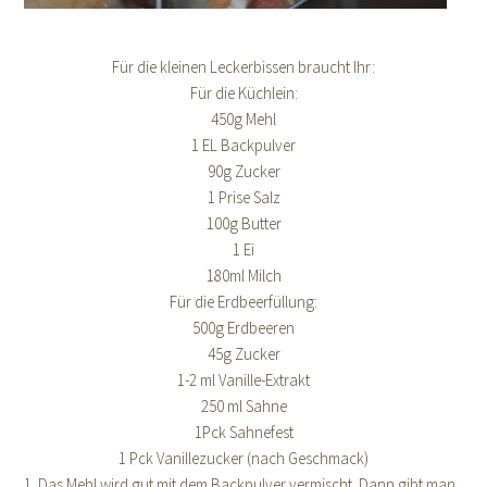
Für die kleinen Leckerbissen braucht Ihr:
Für die Küchlein:
450g Mehl
1 EL Backpulver
90g Zucker
1 Prise Salz
100g Butter
1 Ei
180ml Milch
Für die Erdbeerfüllung:
500g Erdbeeren
45g Zucker
1-2 ml Vanille-Extrakt
250 ml Sahne
1Pck Sahnefest
1 Pck Vanillezucker (nach Geschmack)
1. Das Mehl wird gut mit dem Backpulver vermischt. Dann gibt man