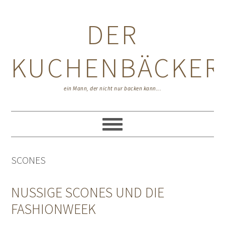
Zur
Zum
Zur
Hauptnavigation
Inhalt
Seitenspalte
DER
springen
springen
springen
KUCHENBÄCKER
ein Mann, der nicht nur backen kann...
SCONES
NUSSIGE SCONES UND DIE
FASHIONWEEK