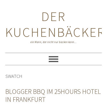
Zur
Zum
Zur
Hauptnavigation
Inhalt
Seitenspalte
DER
springen
springen
springen
KUCHENBÄCKER
ein Mann, der nicht nur backen kann...
SWATCH
BLOGGER BBQ IM 25HOURS HOTEL
IN FRANKFURT