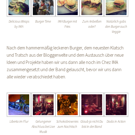
Delicious Wraps
Burger Time
IMA Burger mit
Zum Anbeißen
Natürlich gabs
by IMA
Fries
oder?
den Burger auch
Veggie
Nach dem hammermäßig leckeren Burger, dem neuesten Klatsch
und Tratsch aus der Bloggerwelte und dem Austausch über neue
Ideen und Projekte haben wir uns dann alle noch im Chez IMA
zusammengesetzt und der Band gelauscht, bevor wir uns dann
alle wieder verabschiedet haben.
Liberta im Flur
Gelungener
Schokobrownies
Glaub ja nicht Du
Dada in Action
Abschluss bei Live
zum Nachtisch
bist in der Band
Musik