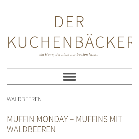
Zur
Zum
Zur
Hauptnavigation
Inhalt
Seitenspalte
DER
springen
springen
springen
KUCHENBÄCKER
ein Mann, der nicht nur backen kann...
WALDBEEREN
MUFFIN MONDAY – MUFFINS MIT
WALDBEEREN