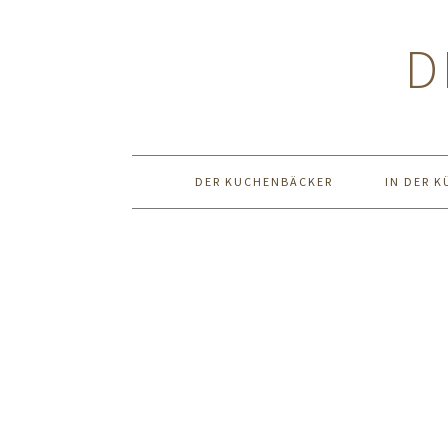
Zur
Zum
Zur
Hauptnavigation
Inhalt
Seitenspalte
D
springen
springen
springen
DER KUCHENBÄCKER
IN DER K