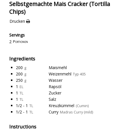
Selbstgemachte Mais Cracker (Tortilla
Chips)
Drucken
Servings
2
Portionen
Ingredients
200
Maismehl
g
200
Weizenmehl
g
Typ 405
250
Wasser
g
1
Rapsöl
EL
1
Zucker
TL
1
Salz
TL
1/2 - 1
Kreuzkümmel
TL
(Cumin)
1/2 - 1
Curry
TL
Madras Curry (mild)
Instructions