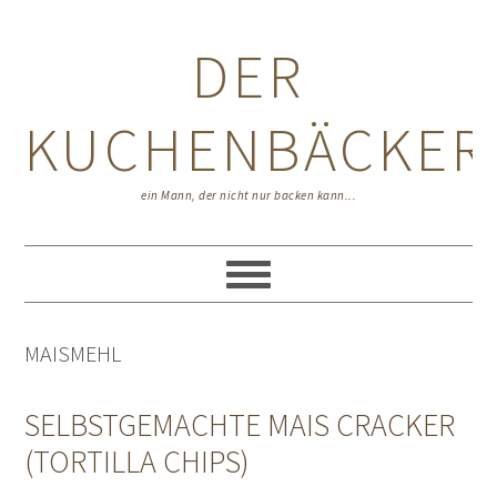
Zur
Zum
Zur
Hauptnavigation
Inhalt
Seitenspalte
DER
springen
springen
springen
KUCHENBÄCKER
ein Mann, der nicht nur backen kann...
MAISMEHL
SELBSTGEMACHTE MAIS CRACKER
(TORTILLA CHIPS)