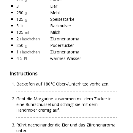
3
Eier
250
Mehl
g
125
Speisestärke
g
3
Backpulver
TL
125
Milch
ml
2
Zitronenaroma
Fläschchen
250
Puderzucker
g
1
Zitronenaroma
Fläschchen
4-5
warmes Wasser
EL
Instructions
Backofen auf 180°C Ober-/Unterhitze vorheizen.
Gebt die Margarine zusammen mit dem Zucker in
eine Rührschüssel und schlagt sie mit dem
Handmixer cremig auf.
Rührt nacheinander die Eier und das Zitronenaroma
unter.