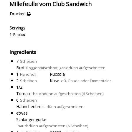
Millefeulle vom Club Sandwich
Drucken
Servings
1
Portion
Ingredients
7
Scheiben
Brot
Roggenmischbrot, ganz dünn aufgeschnitten
1
Ruccola
Hand voll
2
Käse
Scheiben
z.B. Gouda oder Emmentaler
1/2
Tomate
hauchdünn aufgeschnitten (6 Scheiben)
6
Scheiben
Hähnchenbrust
dünn aufgeschnitten
etwas
Schlangengurke
hauchdünn aufgeschnitten (6 Scheiben)