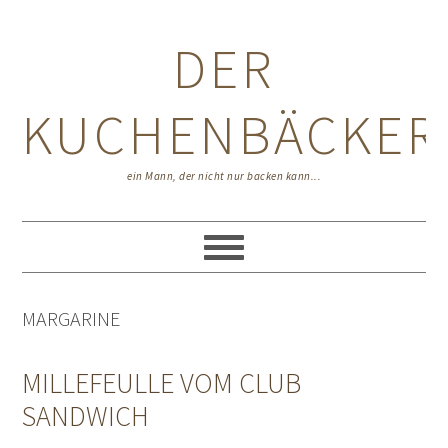
Zur
Zum
Zur
Hauptnavigation
Inhalt
Seitenspalte
DER
springen
springen
springen
KUCHENBÄCKER
ein Mann, der nicht nur backen kann...
MARGARINE
MILLEFEULLE VOM CLUB
SANDWICH