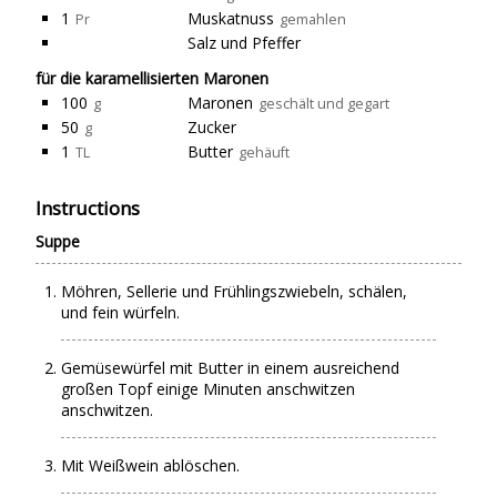
1
Muskatnuss
Pr
gemahlen
Salz und Pfeffer
für die karamellisierten Maronen
100
Maronen
g
geschält und gegart
50
Zucker
g
1
Butter
TL
gehäuft
Instructions
Suppe
Möhren, Sellerie und Frühlingszwiebeln, schälen,
und fein würfeln.
Gemüsewürfel mit Butter in einem ausreichend
großen Topf einige Minuten anschwitzen
anschwitzen.
Mit Weißwein ablöschen.