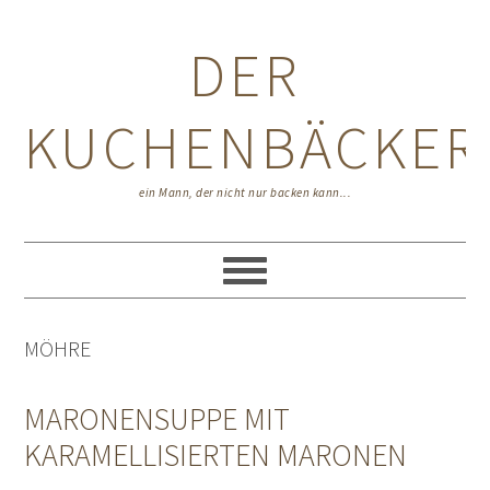
Zur
Zum
Zur
Hauptnavigation
Inhalt
Seitenspalte
DER
springen
springen
springen
KUCHENBÄCKER
ein Mann, der nicht nur backen kann...
MÖHRE
MARONENSUPPE MIT
KARAMELLISIERTEN MARONEN