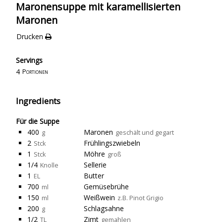
Maronensuppe mit karamellisierten
Maronen
Drucken
Servings
4
Portionen
Ingredients
Für die Suppe
400
Maronen
g
geschält und gegart
2
Frühlingszwiebeln
Stck
1
Möhre
Stck
groß
1/4
Sellerie
Knolle
1
Butter
EL
700
Gemüsebrühe
ml
150
Weißwein
ml
z.B. Pinot Grigio
200
Schlagsahne
g
1/2
Zimt
TL
gemahlen