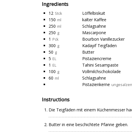
Ingredients
12
Löffelbiskuit
Stck
150
kalter Kaffee
ml
250
Schlagsahne
ml
250
Mascarpone
g
1
Bourbon Vanillezucker
Pck
300
Kadayif Teigfäden
g
50
Butter
g
5
Pistaziencreme
EL
1
Tahini Sesampaste
EL
100
Vollmilchschokolade
g
60
Schlagsahne
ml
Pistazienkerne
ungesalzen
Instructions
Die Teigfäden mit einem Küchenmesser ha
Butter in eine beschichtete Pfanne geben.