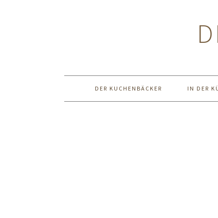
Zur
Zum
Zur
Hauptnavigation
Inhalt
Seitenspalte
D
springen
springen
springen
DER KUCHENBÄCKER
IN DER K