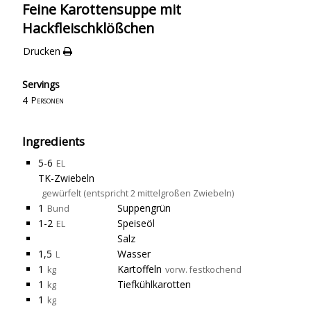
Feine Karottensuppe mit
Hackfleischklößchen
Drucken
Servings
4
Personen
Ingredients
5-6
EL
TK-Zwiebeln
gewürfelt (entspricht 2 mittelgroßen Zwiebeln)
1
Suppengrün
Bund
1-2
Speiseöl
EL
Salz
1,5
Wasser
L
1
Kartoffeln
kg
vorw. festkochend
1
Tiefkühlkarotten
kg
1
kg