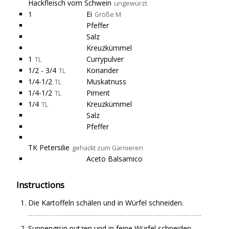
Hackfleisch vom Schwein
ungewürzt
1
Ei
Größe M
Pfeffer
Salz
Kreuzkümmel
1
Currypulver
TL
1/2 - 3/4
Koriander
TL
1/4-1/2
Muskatnuss
TL
1/4-1/2
Piment
TL
1/4
Kreuzkümmel
TL
Salz
Pfeffer
TK Petersilie
gehackt zum Garnieren
Aceto Balsamico
Instructions
Die Kartoffeln schälen und in Würfel schneiden.
Suppengrün putzen und in feine Würfel schneiden.