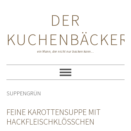
Zur
Zum
Zur
Hauptnavigation
Inhalt
Seitenspalte
DER
springen
springen
springen
KUCHENBÄCKER
ein Mann, der nicht nur backen kann...
SUPPENGRÜN
FEINE KAROTTENSUPPE MIT
HACKFLEISCHKLÖSSCHEN