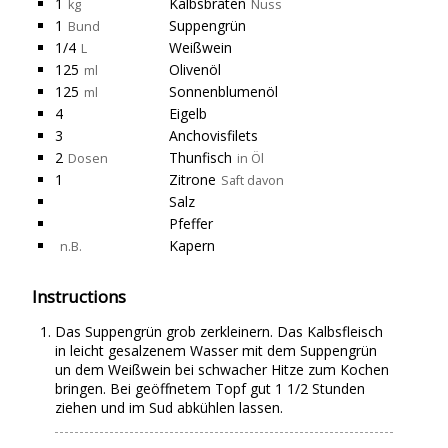
1
Kalbsbraten
kg
Nuss
1
Suppengrün
Bund
1/4
Weißwein
L
125
Olivenöl
ml
125
Sonnenblumenöl
ml
4
Eigelb
3
Anchovisfilets
2
Thunfisch
Dosen
in Öl
1
Zitrone
Saft davon
Salz
Pfeffer
Kapern
n.B.
Instructions
Das Suppengrün grob zerkleinern. Das Kalbsfleisch
in leicht gesalzenem Wasser mit dem Suppengrün
un dem Weißwein bei schwacher Hitze zum Kochen
bringen. Bei geöffnetem Topf gut 1 1/2 Stunden
ziehen und im Sud abkühlen lassen.