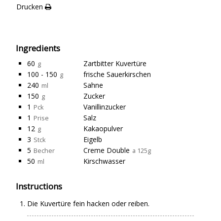
Drucken
Ingredients
60
Zartbitter Kuvertüre
g
100 - 150
frische Sauerkirschen
g
240
Sahne
ml
150
Zucker
g
1
Vanillinzucker
Pck
1
Salz
Prise
12
Kakaopulver
g
3
Eigelb
Stck
5
Creme Double
Becher
a 125g
50
Kirschwasser
ml
Instructions
Die Kuvertüre fein hacken oder reiben.