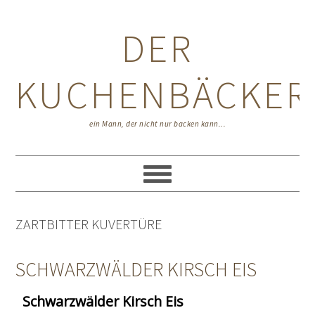
Zur
Zum
Zur
Hauptnavigation
Inhalt
Seitenspalte
DER
springen
springen
springen
KUCHENBÄCKER
ein Mann, der nicht nur backen kann...
ZARTBITTER KUVERTÜRE
SCHWARZWÄLDER KIRSCH EIS
Schwarzwälder Kirsch Eis