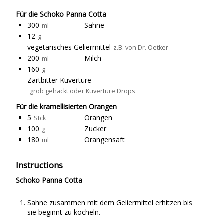
Für die Schoko Panna Cotta
300
Sahne
ml
12
g
vegetarisches Geliermittel
z.B. von Dr. Oetker
200
Milch
ml
160
g
Zartbitter Kuvertüre
grob gehackt oder Kuvertüre Drops
Für die kramellisierten Orangen
5
Orangen
Stck
100
Zucker
g
180
Orangensaft
ml
Instructions
Schoko Panna Cotta
Sahne zusammen mit dem Geliermittel erhitzen bis
sie beginnt zu köcheln.