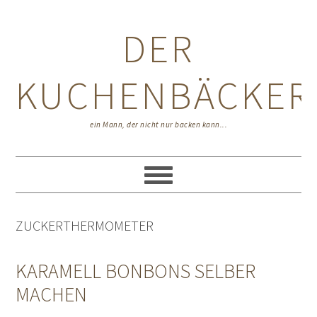
Zur
Zum
Zur
Hauptnavigation
Inhalt
Seitenspalte
DER
springen
springen
springen
KUCHENBÄCKER
ein Mann, der nicht nur backen kann...
ZUCKERTHERMOMETER
KARAMELL BONBONS SELBER
MACHEN