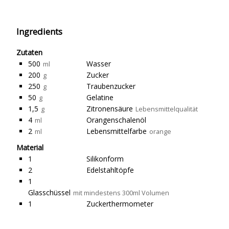
Ingredients
Zutaten
500
Wasser
ml
200
Zucker
g
250
Traubenzucker
g
50
Gelatine
g
1,5
Zitronensäure
g
Lebensmittelqualität
4
Orangenschalenöl
ml
2
Lebensmittelfarbe
ml
orange
Material
1
Silikonform
2
Edelstahltöpfe
1
Glasschüssel
mit mindestens 300ml Volumen
1
Zuckerthermometer