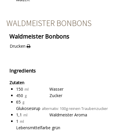
WALDMEISTER BONBONS
Waldmeister Bonbons
Drucken
Ingredients
Zutaten
150
Wasser
ml
450
Zucker
g
65
g
Glukosesirup
alternativ: 100g reinen Traubenzucker
1,1
Waldmeister Aroma
ml
1
ml
Lebensmittelfarbe grün