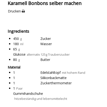
Karamell Bonbons selber machen
Drucken
Ingredients
450
Zucker
g
180
Wasser
ml
65
g
Glukose
alternativ 125g Traubenzucker
80
Butter
g
Material
1
Edelstahltopf
mit hohem Rand
1
Silikonbackmatte
1
Zuckerthermometer
1
Paar
Gummihandschuhe
hitzebeständig und lebensmittelecht