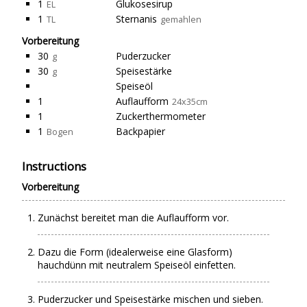
1
Glukosesirup
EL
1
Sternanis
TL
gemahlen
Vorbereitung
30
Puderzucker
g
30
Speisestärke
g
Speiseöl
1
Auflaufform
24x35cm
1
Zuckerthermometer
1
Backpapier
Bogen
Instructions
Vorbereitung
Zunächst bereitet man die Auflaufform vor.
Dazu die Form (idealerweise eine Glasform)
hauchdünn mit neutralem Speiseöl einfetten.
Puderzucker und Speisestärke mischen und sieben.