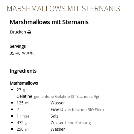
MARSHMALLOWS MIT STERNANIS
Marshmallows mit Sternanis
Drucken
Servings
35-40
Würfel
Ingredients
Marhsmallows
27
g
Gelatine
gemahlene Gelatine (3 Tütchen a 9g)
125
Wasser
ml
2
Eiweiß
von frischen BIO EIern
1
Salz
Prise
475
Zucker
g
feine Körnung
250
Wasser
ml