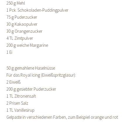
250 g Mehl
1 Pck. Schokoladen-Puddingpulver
75 g Puderzucker
30 g Kakaopulver
30 g Orangenzucker
4 TL Zimtpulver
200 g weiche Margarine
1 Ei
50 g gemahlene Haselnüsse
Für das Royal Icing (Eiweißspritzglasur):
2 Eiweiß
200 g gesiebter Puderzucker
1 TL Zitronensaft
2 Prisen Salz
1 TL Vanillesirup
Gelpaste in verschiedenen Farben, zum Beispiel orange und rot