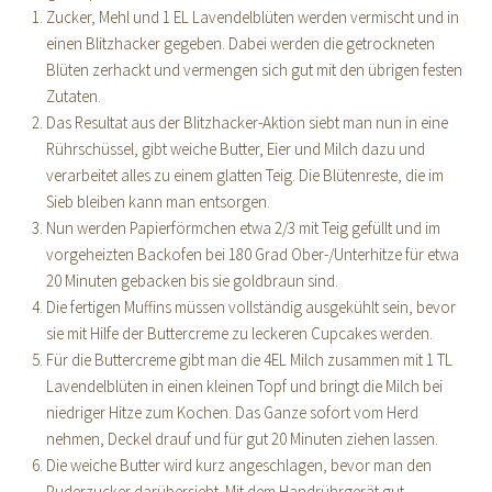
Zucker, Mehl und 1 EL Lavendelblüten werden vermischt und in
einen Blitzhacker gegeben. Dabei werden die getrockneten
Blüten zerhackt und vermengen sich gut mit den übrigen festen
Zutaten.
Das Resultat aus der Blitzhacker-Aktion siebt man nun in eine
Rührschüssel, gibt weiche Butter, Eier und Milch dazu und
verarbeitet alles zu einem glatten Teig. Die Blütenreste, die im
Sieb bleiben kann man entsorgen.
Nun werden Papierförmchen etwa 2/3 mit Teig gefüllt und im
vorgeheizten Backofen bei 180 Grad Ober-/Unterhitze für etwa
20 Minuten gebacken bis sie goldbraun sind.
Die fertigen Muffins müssen vollständig ausgekühlt sein, bevor
sie mit Hilfe der Buttercreme zu leckeren Cupcakes werden.
Für die Buttercreme gibt man die 4EL Milch zusammen mit 1 TL
Lavendelblüten in einen kleinen Topf und bringt die Milch bei
niedriger Hitze zum Kochen. Das Ganze sofort vom Herd
nehmen, Deckel drauf und für gut 20 Minuten ziehen lassen.
Die weiche Butter wird kurz angeschlagen, bevor man den
Puderzucker darübersiebt. Mit dem Handrührgerät gut