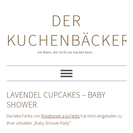
Zur
Zum
Zur
Hauptnavigation
Inhalt
Seitenspalte
DER
springen
springen
springen
KUCHENBÄCKER
ein Mann, der nicht nur backen kann...
LAVENDEL CUPCAKES – BABY
SHOWER
Die liebe Fenta von
Kreationen a la Fenta
hat mich eingeladen zu
ihrer virtuellen „Baby-Shower-Party“