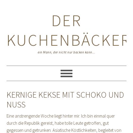
Zur
Zum
Zur
Hauptnavigation
Inhalt
Seitenspalte
DER
springen
springen
springen
KUCHENBÄCKER
ein Mann, der nicht nur backen kann...
KERNIGE KEKSE MIT SCHOKO UND
NUSS
Eine anstrengende Woche liegt hinter mir. Ich bin einmal quer
durch die Republik gereist, habe tolle Leute getroffen, gut
gegessen und getrunken. Asiatische Köstlichkeiten, begleitet von