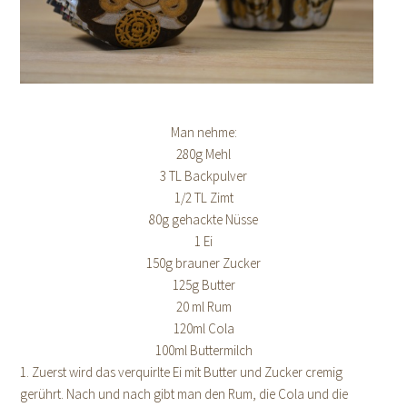
Man nehme:
280g Mehl
3 TL Backpulver
1/2 TL Zimt
80g gehackte Nüsse
1 Ei
150g brauner Zucker
125g Butter
20 ml Rum
120ml Cola
100ml Buttermilch
1. Zuerst wird das verquirlte Ei mit Butter und Zucker cremig
gerührt. Nach und nach gibt man den Rum, die Cola und die