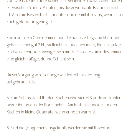
von Ofen zu Ofen unterschiedlich. Bei meinem Schätzchen dauert
es zwischen 5 und 7 Minuten, bis die gewünschte Bräune erreicht
ist. Also am Besten bleibt ihr dabei und nehmt ihn raus, wenn er für
Euch goldbraun genug ist.
Form aus dem Ofen nehmen und die nächste Teigschicht drüber
geben. Immer gut 2 EL, vielleicht ein bisschen mehr, Ihr seht ja falls
es etwas mehr oder weniger sein muss. Es sollte zumindest immer
eine gleichmäßige, dünne Schicht sein.
Dieser Vorgang wird so lange wiederholt, bis der Teig
aufgebraucht ist.
5. Zum Schluss lasst Ihr den Kuchen eine viertel Stunde auskühlen,
bevor ihr ihn aus der Form nehmt. Am besten schneidet Ihr den
Kuchen in kleine Quadrate, wenn er noch warm ist.
6. Sind die „Häppchen ausgekühlt, werden sie mit Kuvertüre