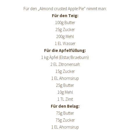
Für den „Almond crusted Apple Pie“ nimmt man:
Für den Teig:
100g Butter
25g Zucker
200g Mehl
1 EL Wasser
Für die Apfelfüllung:
1 kg Äpfel (Elstar/Braeburn)
2 EL Zitronensaft
15g Zucker
1 EL Ahornsirup
25g Butter
10g Mehl
1 TL Zimt
Für den Belag:
75g Butter
75g Zucker
1 EL Ahornsirup