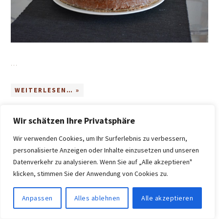
…
WEITERLESEN… »
Wir schätzen Ihre Privatsphäre
SELBSTGEMACHTE SCHOKOKÜSSE
Wir verwenden Cookies, um Ihr Surferlebnis zu verbessern,
MIT KIRSCHGESCHMACK
personalisierte Anzeigen oder Inhalte einzusetzen und unseren
Datenverkehr zu analysieren. Wenn Sie auf „Alle akzeptieren"
Heute habe ich eine ganz besondere süße Leckerei für Dich:
klicken, stimmen Sie der Anwendung von Cookies zu.
Selbstgemachte
Schokoküsse mit Kirschgeschmack
. Wir
haben früher immer „Negerkuss“ oder „Mohrenkopf“ dazu gesagt,
Anpassen
Alles ablehnen
Alle akzeptieren
heutzutage ist das politisch nicht mehr korrekt und höchst
verwerflich wegen des rassistischen Untertons. Deswegen nennt