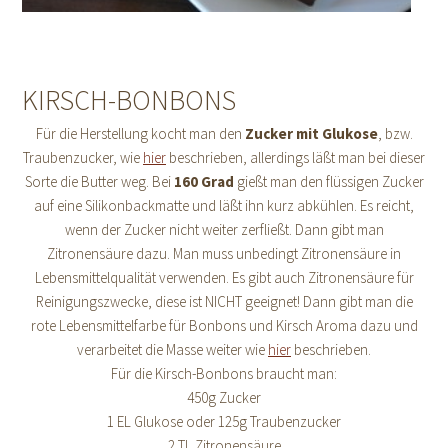
KIRSCH-BONBONS
Für die Herstellung kocht man den
Zucker mit Glukose
, bzw.
Traubenzucker, wie
hier
beschrieben, allerdings läßt man bei dieser
Sorte die Butter weg. Bei
160 Grad
gießt man den flüssigen Zucker
auf eine Silikonbackmatte und läßt ihn kurz abkühlen. Es reicht,
wenn der Zucker nicht weiter zerfließt. Dann gibt man
Zitronensäure dazu. Man muss unbedingt Zitronensäure in
Lebensmittelqualität verwenden. Es gibt auch Zitronensäure für
Reinigungszwecke, diese ist NICHT geeignet! Dann gibt man die
rote Lebensmittelfarbe für Bonbons und Kirsch Aroma dazu und
verarbeitet die Masse weiter wie
hier
beschrieben.
Für die Kirsch-Bonbons braucht man:
450g Zucker
1 EL Glukose oder 125g Traubenzucker
2 TL Zitronensäure