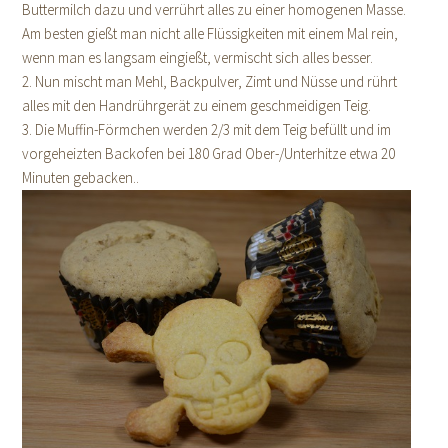
Buttermilch dazu und verrührt alles zu einer homogenen Masse.
Am besten gießt man nicht alle Flüssigkeiten mit einem Mal rein,
wenn man es langsam eingießt, vermischt sich alles besser.
2. Nun mischt man Mehl, Backpulver, Zimt und Nüsse und rührt
alles mit den Handrührgerät zu einem geschmeidigen Teig.
3. Die Muffin-Förmchen werden 2/3 mit dem Teig befüllt und im
vorgeheizten Backofen bei 180 Grad Ober-/Unterhitze etwa 20
Minuten gebacken..