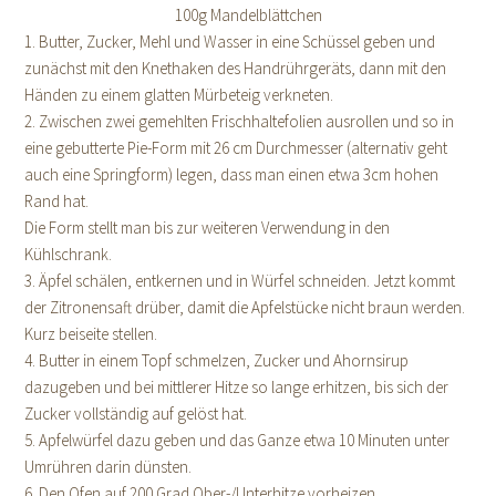
100g Mandelblättchen
1. Butter, Zucker, Mehl und Wasser in eine Schüssel geben und
zunächst mit den Knethaken des Handrührgeräts, dann mit den
Händen zu einem glatten Mürbeteig verkneten.
2. Zwischen zwei gemehlten Frischhaltefolien ausrollen und so in
eine gebutterte Pie-Form mit 26 cm Durchmesser (alternativ geht
auch eine Springform) legen, dass man einen etwa 3cm hohen
Rand hat.
Die Form stellt man bis zur weiteren Verwendung in den
Kühlschrank.
3. Äpfel schälen, entkernen und in Würfel schneiden. Jetzt kommt
der Zitronensaft drüber, damit die Apfelstücke nicht braun werden.
Kurz beiseite stellen.
4. Butter in einem Topf schmelzen, Zucker und Ahornsirup
dazugeben und bei mittlerer Hitze so lange erhitzen, bis sich der
Zucker vollständig auf gelöst hat.
5. Apfelwürfel dazu geben und das Ganze etwa 10 Minuten unter
Umrühren darin dünsten.
6. Den Ofen auf 200 Grad Ober-/Unterhitze vorheizen.