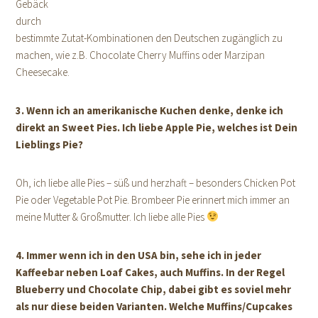
Gebäck
durch
bestimmte Zutat-Kombinationen den Deutschen zugänglich zu
machen, wie z.B. Chocolate Cherry Muffins oder Marzipan
Cheesecake.
3. Wenn ich an amerikanische Kuchen denke, denke ich
direkt an Sweet Pies. Ich liebe Apple Pie, welches ist Dein
Lieblings Pie?
Oh, ich liebe alle Pies – süß und herzhaft – besonders Chicken Pot
Pie oder Vegetable Pot Pie. Brombeer Pie erinnert mich immer an
meine Mutter & Großmutter. Ich liebe alle Pies
4. Immer wenn ich in den USA bin, sehe ich in jeder
Kaffeebar neben Loaf Cakes, auch Muffins. In der Regel
Blueberry und Chocolate Chip, dabei gibt es soviel mehr
als nur diese beiden Varianten. Welche Muffins/Cupcakes