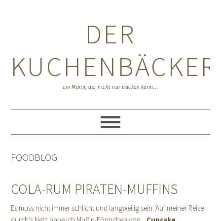
Zur
Zum
Zur
Hauptnavigation
Inhalt
Seitenspalte
DER
springen
springen
springen
KUCHENBÄCKER
ein Mann, der nicht nur backen kann...
FOODBLOG
COLA-RUM PIRATEN-MUFFINS
Es muss nicht immer schlicht und langweilig sein. Auf meiner Reise
durch’s Netz habe ich Muffin-Förmchen von
„Cupcake