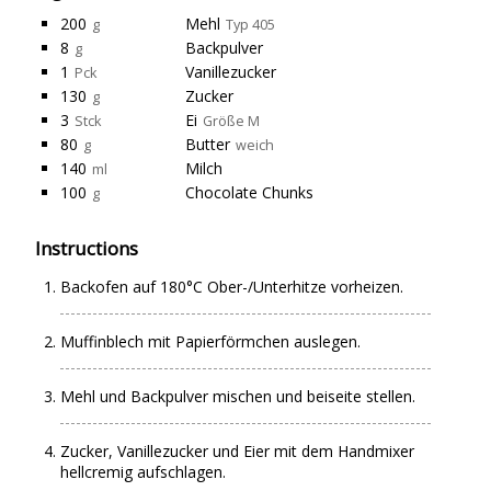
200
Mehl
g
Typ 405
8
Backpulver
g
1
Vanillezucker
Pck
130
Zucker
g
3
Ei
Stck
Größe M
80
Butter
g
weich
140
Milch
ml
100
Chocolate Chunks
g
Instructions
Backofen auf 180°C Ober-/Unterhitze vorheizen.
Muffinblech mit Papierförmchen auslegen.
Mehl und Backpulver mischen und beiseite stellen.
Zucker, Vanillezucker und Eier mit dem Handmixer
hellcremig aufschlagen.