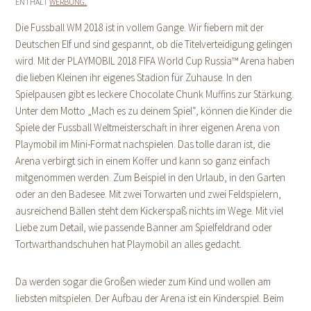
ENTHÄLT
WERBUNG.
Die Fussball WM 2018 ist in vollem Gange. Wir fiebern mit der
Deutschen Elf und sind gespannt, ob die Titelverteidigung gelingen
wird. Mit der PLAYMOBIL 2018 FIFA World Cup Russia™ Arena haben
die lieben Kleinen ihr eigenes Stadion für Zuhause. In den
Spielpausen gibt es leckere Chocolate Chunk Muffins zur Stärkung.
Unter dem Motto „Mach es zu deinem Spiel“, können die Kinder die
Spiele der Fussball Weltmeisterschaft in ihrer eigenen Arena von
Playmobil im Mini-Format nachspielen. Das tolle daran ist, die
Arena verbirgt sich in einem Koffer und kann so ganz einfach
mitgenommen werden. Zum Beispiel in den Urlaub, in den Garten
oder an den Badesee. Mit zwei Torwarten und zwei Feldspielern,
ausreichend Bällen steht dem Kickerspaß nichts im Wege. Mit viel
Liebe zum Detail, wie passende Banner am Spielfeldrand oder
Tortwarthandschuhen hat Playmobil an alles gedacht.
Da werden sogar die Großen wieder zum Kind und wollen am
liebsten mitspielen. Der Aufbau der Arena ist ein Kinderspiel. Beim