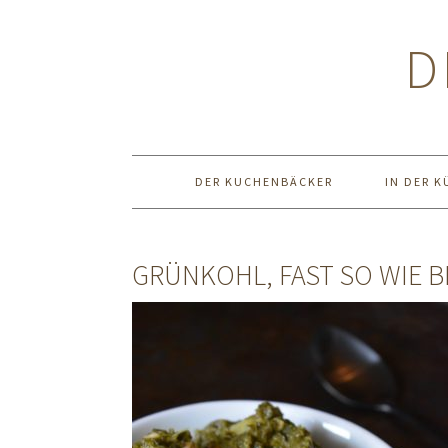
Zur
Zum
Zur
Hauptnavigation
Inhalt
Seitenspalte
D
springen
springen
springen
DER KUCHENBÄCKER
IN DER K
GRÜNKOHL, FAST SO WIE B