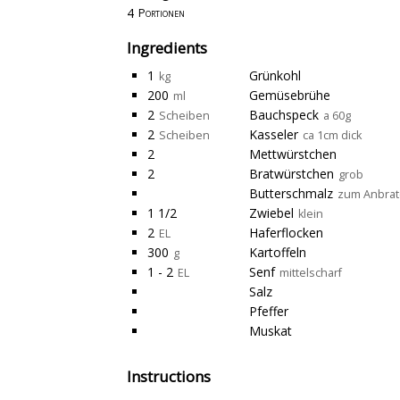
4
Portionen
Ingredients
1
Grünkohl
kg
200
Gemüsebrühe
ml
2
Bauchspeck
Scheiben
a 60g
2
Kasseler
Scheiben
ca 1cm dick
2
Mettwürstchen
2
Bratwürstchen
grob
Butterschmalz
zum Anbra
1 1/2
Zwiebel
klein
2
Haferflocken
EL
300
Kartoffeln
g
1 - 2
Senf
EL
mittelscharf
Salz
Pfeffer
Muskat
Instructions