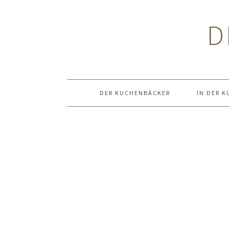
Zur
Zum
Zur
Hauptnavigation
Inhalt
Seitenspalte
D
springen
springen
springen
DER KUCHENBÄCKER
IN DER K