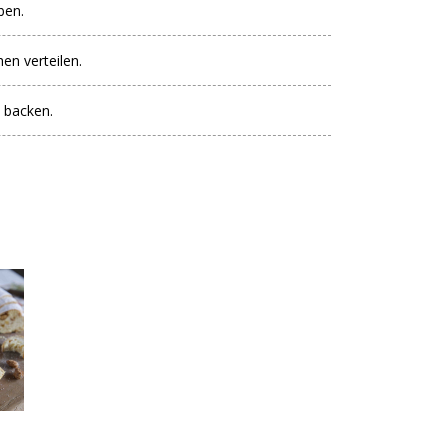
ben.
en verteilen.
n backen.