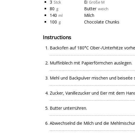
3
Ei
Stck
Größe M
80
Butter
g
weich
140
Milch
ml
100
Chocolate Chunks
g
Instructions
Backofen auf 180°C Ober-/Unterhitze vorhe
Muffinblech mit Papierförmchen auslegen.
Mehl und Backpulver mischen und beiseite s
Zucker, Vanillezucker und Eier mit dem Han
Butter unterrühren.
Abwechselnd die Milch und die Mehlmischun