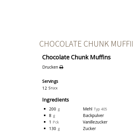
CHOCOLATE CHUNK MUFFI
Chocolate Chunk Muffins
Drucken
Servings
12
Stück
Ingredients
200
Mehl
g
Typ 405
8
Backpulver
g
1
Vanillezucker
Pck
130
Zucker
g