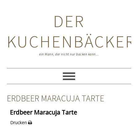
Zur
Zum
Zur
Hauptnavigation
Inhalt
Seitenspalte
DER
springen
springen
springen
KUCHENBÄCKER
ein Mann, der nicht nur backen kann...
ERDBEER MARACUJA TARTE
Erdbeer Maracuja Tarte
Drucken