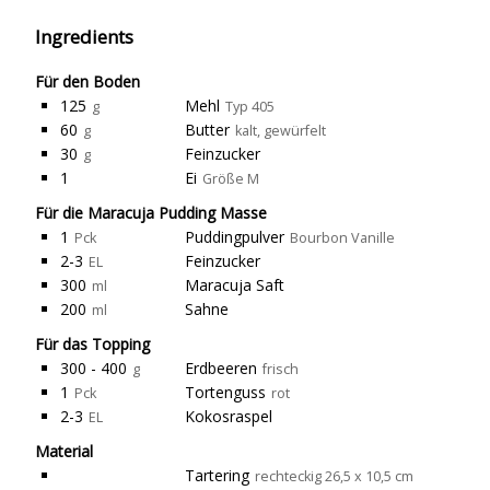
Ingredients
Für den Boden
125
Mehl
g
Typ 405
60
Butter
g
kalt, gewürfelt
30
Feinzucker
g
1
Ei
Größe M
Für die Maracuja Pudding Masse
1
Puddingpulver
Pck
Bourbon Vanille
2-3
Feinzucker
EL
300
Maracuja Saft
ml
200
Sahne
ml
Für das Topping
300 - 400
Erdbeeren
g
frisch
1
Tortenguss
Pck
rot
2-3
Kokosraspel
EL
Material
Tartering
rechteckig 26,5 x 10,5 cm