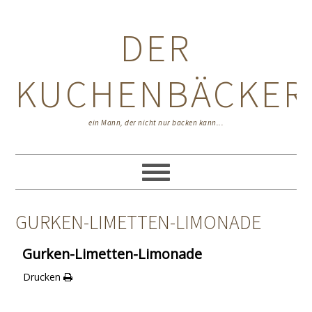
Zur
Zum
Zur
Hauptnavigation
Inhalt
Seitenspalte
DER
springen
springen
springen
KUCHENBÄCKER
ein Mann, der nicht nur backen kann...
GURKEN-LIMETTEN-LIMONADE
Gurken-Limetten-Limonade
Drucken