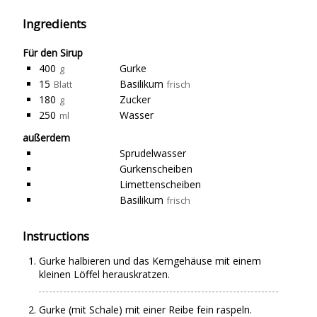
Ingredients
Für den Sirup
400
Gurke
g
15
Basilikum
Blatt
frisch
180
Zucker
g
250
Wasser
ml
außerdem
Sprudelwasser
Gurkenscheiben
Limettenscheiben
Basilikum
frisch
Instructions
Gurke halbieren und das Kerngehäuse mit einem
kleinen Löffel herauskratzen.
Gurke (mit Schale) mit einer Reibe fein raspeln.