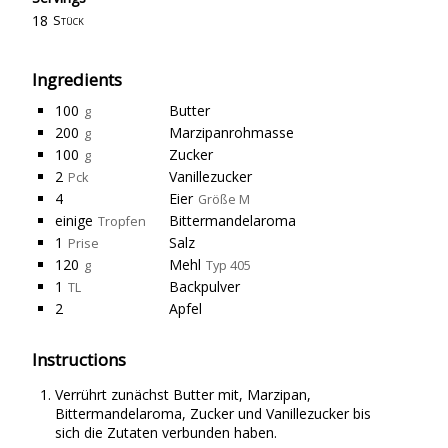
18
Stück
Ingredients
100
Butter
g
200
Marzipanrohmasse
g
100
Zucker
g
2
Vanillezucker
Pck
4
Eier
Größe M
einige
Bittermandelaroma
Tropfen
1
Salz
Prise
120
Mehl
g
Typ 405
1
Backpulver
TL
2
Apfel
Instructions
Verrührt zunächst Butter mit, Marzipan,
Bittermandelaroma, Zucker und Vanillezucker bis
sich die Zutaten verbunden haben.