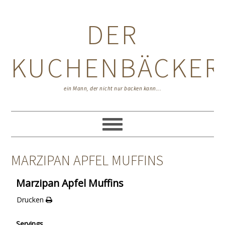
Zur
Zum
Zur
Hauptnavigation
Inhalt
Seitenspalte
DER
springen
springen
springen
KUCHENBÄCKER
ein Mann, der nicht nur backen kann...
MARZIPAN APFEL MUFFINS
Marzipan Apfel Muffins
Drucken
Servings