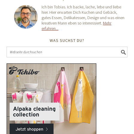
Ich bin Tobias. Ich backe, lache, lebe und liebe
hier. Hier erwarten Dich Kuchen und Gebäck,
gutes Essen, Delikatessen, Design und was einen
kreativen Mann eben so interessiert.
Mehr
erfahren...
WAS SUCHST DU?