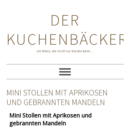
Zur
Zum
Zur
Hauptnavigation
Inhalt
Seitenspalte
DER
springen
springen
springen
KUCHENBÄCKER
ein Mann, der nicht nur backen kann...
MINI STOLLEN MIT APRIKOSEN
UND GEBRANNTEN MANDELN
Mini Stollen mit Aprikosen und
gebrannten Mandeln