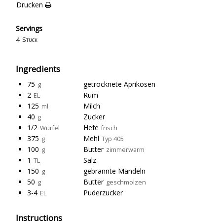
Drucken
Servings
4
Stück
Ingredients
75
getrocknete Aprikosen
g
2
Rum
EL
125
Milch
ml
40
Zucker
g
1/2
Hefe
Würfel
frisch
375
Mehl
g
Typ 405
100
Butter
g
zimmerwarm
1
Salz
TL
150
gebrannte Mandeln
g
50
Butter
g
geschmolzen
3-4
Puderzucker
EL
Instructions