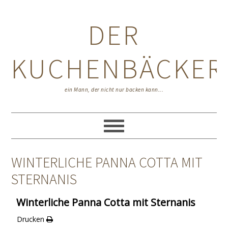
Zur
Zum
Zur
Hauptnavigation
Inhalt
Seitenspalte
DER
springen
springen
springen
KUCHENBÄCKER
ein Mann, der nicht nur backen kann...
WINTERLICHE PANNA COTTA MIT
STERNANIS
Winterliche Panna Cotta mit Sternanis
Drucken