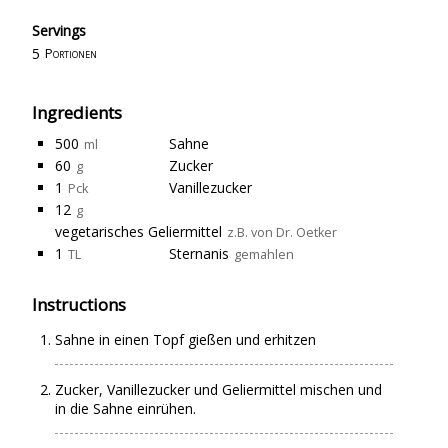
Servings
5
Portionen
Ingredients
500
Sahne
ml
60
Zucker
g
1
Vanillezucker
Pck
12
g
vegetarisches Geliermittel
z.B. von Dr. Oetker
1
Sternanis
TL
gemahlen
Instructions
Sahne in einen Topf gießen und erhitzen
Zucker, Vanillezucker und Geliermittel mischen und
in die Sahne einrühen.