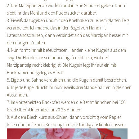
2. Das Marzipan grob würfeln und in eine Schüssel geben. Dann
siebt Ihr das Mehl und den Puderzucker darüber.
3. Eiweiß dazugeben und mit den Knethaken zu einem glatten Teig
verarbeiten. Ich mache das in der Regel von Hand mit
Latexhandschuhen, dann verbindet sich das Marzipan besser mit
den übrigen Zutaten.
4. Nun formt Ihr mit befeuchteten Händen kleine Kugeln aus dem
Teig. Die Hände müssen unbedingt feucht sein, weil der
Marzipanteig recht klebrig ist. Die Kugeln legt Ihr auf ein mit
Backpapier ausgelegtes Blech.
5. Eigelb und Sahne verquirlen und die Kugeln damit bestreichen.
6. In jede Kugel drückt Ihr nun jeweils drei Mandelhälften in gleichen
Abständen.
7. Im vorgeheizten Backofen werden die Bethmännchen bei 150
Grad Ober-/Unterhitze für 20-25 Minuten.
8. Auf dem Blech kurz auskühlen, dann vorsichtig vom Papier
lösen und auf einem Kuchengitter vollständig auskühlen lassen.