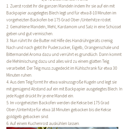
1. Zuerst rostet Ihr die ganzen Mandeln indem Ihr sie auf ein mit
Backpapier ausgelegtes Blech legt und für etwa 8-10 Minuten im
vorgeheizten Backofen bei 175 Grad Ober-/Unterhitze röstet.
2. Gemahlene Mandeln, Mehl, Kardamom und Salz in eine Schüssel
geben und gut vermischen.
3. Nun rührt Ihr die Butter mit Hilfe des Handrührgeräts cremig.
Nach und nach gebt Ihr Puderzucker, Eigelb, Orangenschale und
Bittermandel Aroma dazu und verrührt es grundlüch. Dann kommt
die Mehlmischung dazu und alles wird zu einem glatten Teig
verarbeitet. Der Teig muss zugedeckt im Kühlschrank für etwa 30
Minuten ruhen.
4. Aus dem Teig formt Ihr etwa walnussgroße Kugeln und legt sie
mit genügend Abstand auf ein mit Backpapier ausgelegtes Blech. In
jede Kugel drückt Ihr je eine Mandel ein.
5. Im vorgeheizten Backofen werden die Kekse bei 175 Grad
Ober-/Unterhitze für etwa 18 Minuten gebacken bis die Kekse
goldgelb gebacken sind.
6. Auf einem Kuchenrost auskühlen lassen.