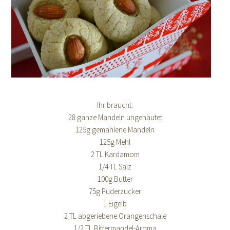
Ihr braucht:
28 ganze Mandeln ungehäutet
125g gemahlene Mandeln
125g Mehl
2 TL Kardamom
1/4 TL Salz
100g Butter
75g Puderzucker
1 Eigelb
2 TL abgeriebene Orangenschale
1/2 TL Bittermandel-Aroma