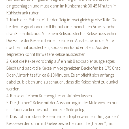
eingeschlagen und muss dann im Kühlschrank 30-45 Minuten im
Kühlschrank ruhen.
2. Nach dem Ruhen teil Ihr den Teig in zwei gleich große Teile. Die
beiden Teigportionen rollt Ihr auf einer bemehlten Arbeitsfläche
etwa 3 mm dick aus. Mit einem Keksausstecher Kekse ausstechen.
Die Hälfte der Kekse mit einem kleineren Ausstecher in der Mitte
noch einmal ausstechen, sodass ein Rand entsteht. Aus den
Teigresten könnt Ihr weitere Kekse ausstechen.
3. Gebt die Kekse vorsichtig auf ein mit Backpapier ausgelegtes
Blech und backt die Kekse im vorgeheizten Backofen bei 175 Grad
Oder-/Unterhitze für ca 8-10 Minuten. Es empfiehlt sich anfangs
dabei zu bleiben und zu schauen, dass die Kekse nicht zu dunkel
werden.
4. Kekse auf einem Kuchengitter auskühlen lassen.
5. Die „halben“ Kekse mit der Aussparung in der Mitte werden nun
mit Puderzucker bestäubt und zur Seite gelegt.
6. Das Johannisbeer-Gelee in einem Topf erwärmen. Die „ganzen“
Kekse werden dünn mit Gelee bestrichen und die „halben“, mit