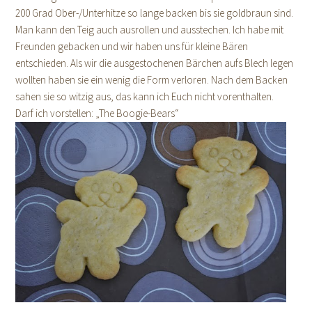
200 Grad Ober-/Unterhitze so lange backen bis sie goldbraun sind.
Man kann den Teig auch ausrollen und ausstechen. Ich habe mit
Freunden gebacken und wir haben uns für kleine Bären
entschieden. Als wir die ausgestochenen Bärchen aufs Blech legen
wollten haben sie ein wenig die Form verloren. Nach dem Backen
sahen sie so witzig aus, das kann ich Euch nicht vorenthalten.
Darf ich vorstellen: „The Boogie-Bears“