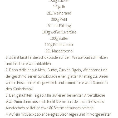
100g Zucker
1 Eigelb
2EL Weinbrand
300g Mehl
Für die Füllung
100g weiße Kuvertüre
100g Butter
100g Puderzucker
2EL Mascarpone
1. Zuerst lasst Ihr die Schokolade auf dem Wasserbad schmelzen
und lasst sie etwas abkühlen.
2. Dann stellt Ihr aus Mehl, Butter, Zucker, Eigelb, Weinbrand und
der geschmolzenen Schokolade einen glatten Knetteig zu. Dieser
wird in Frischhaltefolie gewickelt und kommt für etwa 1 Stunde in
den Kühlschrank.
3. Den gekühlten Teig rollt Ihr auf einer bemehlten Arbeitsfläche
etwa 2mm dünn aus und stecht Sterne aus. Je nach Größe des
Ausstechers solltet Ihr etwa 80 Sterne herausbekommen.
4. Auf ein mit Backpapier belegtes Blech legen und im vorgeheizten