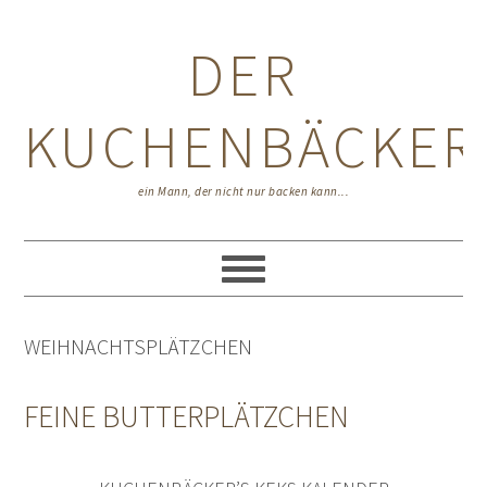
Zur
Zum
Zur
Hauptnavigation
Inhalt
Seitenspalte
DER
springen
springen
springen
KUCHENBÄCKER
ein Mann, der nicht nur backen kann...
WEIHNACHTSPLÄTZCHEN
FEINE BUTTERPLÄTZCHEN