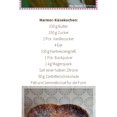
Marmor-Käsekuchen:
250 g Butter
250 g Zucker
2 Pck. Vanillezucker
4 Eier
150 g Hartweizengrieß
1 Pck. Backpulver
1 kg Magerquark
Saft einer halben Zitrone
50 g Zartbitterschokolade
Fett und Semmelbrösel für die Form