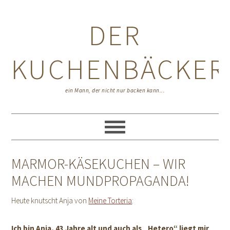
Zur
Zum
Zur
Hauptnavigation
Inhalt
Seitenspalte
DER
springen
springen
springen
KUCHENBÄCKER
ein Mann, der nicht nur backen kann...
MARMOR-KÄSEKUCHEN – WIR
MACHEN MUNDPROPAGANDA!
Heute knutscht Anja von
Meine Torteria
:
Ich bin Anja, 43 Jahre alt und auch als „Hetero“ liegt mir