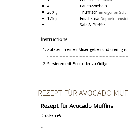
4
Lauchzwiebeln
200
Thunfisch
g
im eigenen Saft
175
Frischkäse
g
Doppelrahmstu
Salz & Pfeffer
Instructions
Zutaten in einen Mixer geben und cremig rüh
Servieren mit Brot oder zu Grillgut.
REZEPT FÜR AVOCADO MUF
Rezept für Avocado Muffins
Drucken