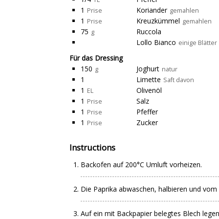
1
Koriander
Prise
gemahlen
1
Kreuzkümmel
Prise
gemahlen
75
Ruccola
g
Lollo Bianco
einige Blätter
Für das Dressing
150
Joghurt
g
natur
1
Limette
Saft davon
1
Olivenöl
EL
1
Salz
Prise
1
Pfeffer
Prise
1
Zucker
Prise
Instructions
Backofen auf 200°C Umluft vorheizen.
Die Paprika abwaschen, halbieren und vom
Auf ein mit Backpapier belegtes Blech legen