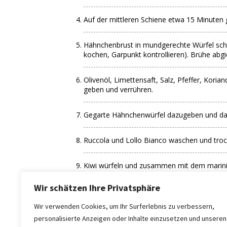
Auf der mittleren Schiene etwa 15 Minuten 
Hähnchenbrust in mundgerechte Würfel schn
kochen, Garpunkt kontrollieren). Brühe abg
Olivenöl, Limettensaft, Salz, Pfeffer, Kor
geben und verrühren.
Gegarte Hähnchenwürfel dazugeben und dari
Ruccola und Lollo Bianco waschen und troc
Kiwi würfeln und zusammen mit dem marinie
Dressing
Wir schätzen Ihre Privatsphäre
Für das Dressing Joghurt mit dem Limettens
Wir verwenden Cookies, um Ihr Surferlebnis zu verbessern,
personalisierte Anzeigen oder Inhalte einzusetzen und unseren