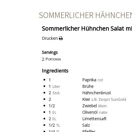
SOMMERLICHER HÄHNCHEN 
Sommerlicher Hühnchen Salat mi
Drucken
Servings
2
Portionen
Ingredients
1
Paprika
rot
1
Brühe
Liter
2
Hähnchenbrust
Stck
2
Kiwi
z.B. Zespri SunGold
1/2
Zwiebel
klein
1
Olivenöl
EL
nativ
2
Limettensaft
EL
1/2
Salz
TL
1/4
Pfeffer
TL