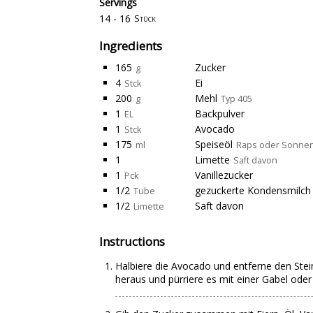
Servings
14 - 16
Stück
Ingredients
165
Zucker
g
4
Ei
Stck
200
Mehl
g
Typ 405
1
Backpulver
EL
1
Avocado
Stck
175
Speiseöl
ml
Raps oder Sonne
1
Limette
Saft davon
1
Vanillezucker
Pck
1/2
gezuckerte Kondensmilch
Tube
1/2
Saft davon
Limette
Instructions
Halbiere die Avocado und entferne den Stein
heraus und pürriere es mit einer Gabel ode