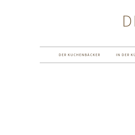
Zur
Zum
Zur
Hauptnavigation
Inhalt
Seitenspalte
D
springen
springen
springen
DER KUCHENBÄCKER
IN DER K