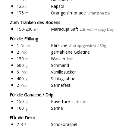
125
Rapsöl
ml
175
Orangenlimonade
ml
Orangina z.B.
Zum Tränken des Bodens
150-200
Maracuja Saft
ml
z.B. von Happy Day
Für die Füllung
1
Pfirsiche
Dose
Abtropfgewicht 480g
2
gemahlene Gelatine
Pck
150
Wasser
ml
kalt
600
Schmand
g
6
Vanillezucker
Pck
400
Schlagsahne
g
2
Sahnefest
Pck
Für die Ganache / Drip
150
Kuvertüre
g
zartbitter
100
Sahne
g
FÜr die Deko
2-3
Schokoraspel
EL