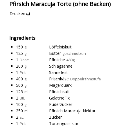
Pfirsich Maracuja Torte (ohne Backen)
Drucken
Ingredients
150
Löffelbiskuit
g
125
Butter
g
geschmolzen
1
Pfirsiche
Dose
480g
200
Schlagsahne
g
1
Sahnefest
Pck
400
Frischkäse
g
Doppelrahmstufe
500
Magerquark
g
125
Pfirsichsaft
ml
2
GelatineFix
Btl.
100
Puderzucker
g
250
Pfirsich Maracuja Nektar
ml
2
Zucker
EL
1
Tortenguss klar
Pck