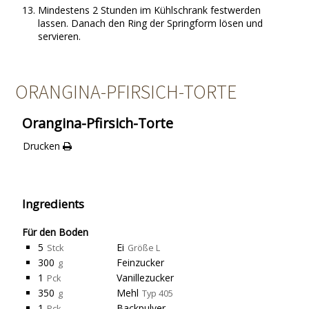
Mindestens 2 Stunden im Kühlschrank festwerden
lassen. Danach den Ring der Springform lösen und
servieren.
ORANGINA-PFIRSICH-TORTE
Orangina-Pfirsich-Torte
Drucken
Ingredients
Für den Boden
5
Ei
Stck
Größe L
300
Feinzucker
g
1
Vanillezucker
Pck
350
Mehl
g
Typ 405
1
Backpulver
Pck