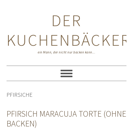
Zur
Zum
Zur
Hauptnavigation
Inhalt
Seitenspalte
DER
springen
springen
springen
KUCHENBÄCKER
ein Mann, der nicht nur backen kann...
PFIRSICHE
PFIRSICH MARACUJA TORTE (OHNE
BACKEN)