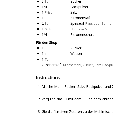
3
Zucker
EL
1/4
Backpulver
TL
1
Salz
Prise
1
Zitronensaft
EL
2
Speiseöl
EL
Raps oder Sonne
1
Ei
Stck
Größe M
1/4
Zitronenschale
TL
Für den Sirup
1
Zucker
EL
1
Wasser
TL
1
TL
Zitronensaft
Mischt Mehl, Zucker, Salz, Backp
Instructions
Mische Mehl, Zucker, Salz, Backpulver und Z
Verquirle das Öl mit dem Ei und dem Zitrone
Gib die flüssigen Zutaten zu der Mehlmisch