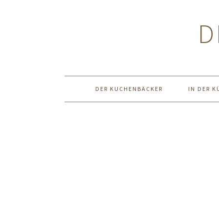
Zur
Zum
Zur
Hauptnavigation
Inhalt
Seitenspalte
D
springen
springen
springen
DER KUCHENBÄCKER
IN DER K