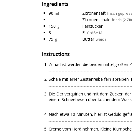
Ingredients
90
Zitronensaft
ml
frisch gepress
Zitronenschale
frisch (2 Zi
150
Feinzucker
g
3
Ei
Größe M
75
Butter
g
weich
Instructions
Zunächst werden die beiden mittelgroßen 
Schale mit einer Zestenreibe fein abreiben
Die Eier verquirlen und mit dem Zucker, der
einem Schneebesen über kochendem Wasse
Nach etwa 10 Minuten, hier ist Geduld gefra
Creme vom Herd nehmen. Kleine Klümpchen