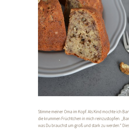
Stimme meiner Oma im Kopf. Als Kind mochte ich Ban
die krummen Früchtchen in mich reinzustopfen. „Ban
was Du brauchst um groß und stark zu werden.“ Dies