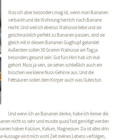
Was ich aber besonders mag ist, wenn man Bananen
verbackt und die Wohnung herrlich nach Banane
riecht. Und weil ich ebenso Walnüsse liebe und sie
geschmacklich perfekt zu Bananen passen, sind sie
gleich mit in diesem Bananen Guglhupf gelandet.
Außerdem sollen 30 Gramm Walnüsse am Tag ja
besonders gesund sein. Gut fürs Hirn hab ich mal
gehört. Muss ja sein, sie sehen schließlich auch ein
bisschen wie kleine Nuss-Gehirne aus. Und die
Fettsäuren sollen dem Körper auch was Gutes tun.
Und wenn ich an Bananen denke, habe ich immer die
anen nicht so sehr und musste quasi fast genötigt werden
anen haben Kalzium, Kalium, Magnesium. Da ist alles drin
e Aussage wird mich wohl Zeit meines Lebens verfolgen,