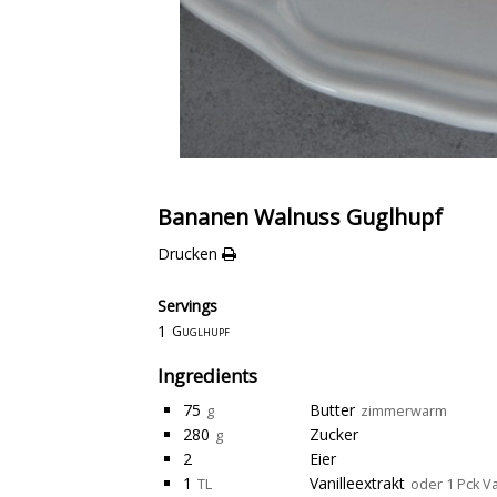
Bananen Walnuss Guglhupf
Drucken
Servings
1
Guglhupf
Ingredients
75
Butter
g
zimmerwarm
280
Zucker
g
2
Eier
1
Vanilleextrakt
TL
oder 1 Pck V