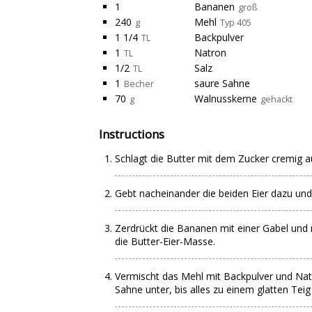
1
Bananen
groß
240
Mehl
g
Typ 405
1 1/4
Backpulver
TL
1
Natron
TL
1/2
Salz
TL
1
saure Sahne
Becher
70
Walnusskerne
g
gehackt
Instructions
Schlagt die Butter mit dem Zucker cremig a
Gebt nacheinander die beiden Eier dazu und 
Zerdrückt die Bananen mit einer Gabel und 
die Butter-Eier-Masse.
Vermischt das Mehl mit Backpulver und Nat
Sahne unter, bis alles zu einem glatten Teig