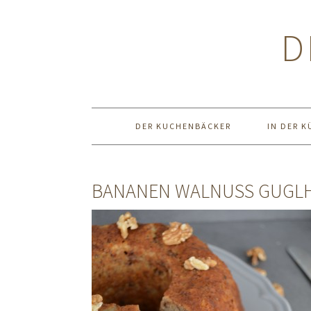
Zur
Zum
Zur
Hauptnavigation
Inhalt
Seitenspalte
D
springen
springen
springen
DER KUCHENBÄCKER
IN DER K
BANANEN WALNUSS GUGL