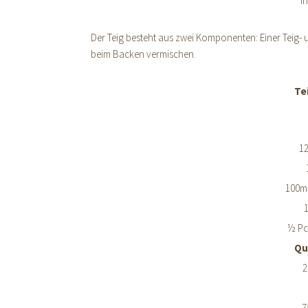
I
Der Teig besteht aus zwei Komponenten: Einer Teig- 
beim Backen vermischen.
Te
1
100m
½ Pc
Qu
2
7