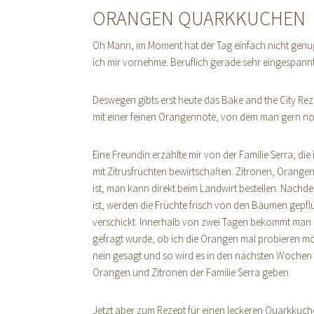
ORANGEN QUARKKUCHEN
Oh Mann, im Moment hat der Tag einfach nicht genug
ich mir vornehme. Beruflich gerade sehr eingespannt,
Deswegen gibts erst heute das Bake and the City Re
mit einer feinen Orangennote, von dem man gern noch
Eine Freundin erzählte mir von der Familie Serra, die
mit Zitrusfrüchten bewirtschaften: Zitronen, Orang
ist, man kann direkt beim Landwirt bestellen. Nach
ist, werden die Früchte frisch von den Bäumen gepfl
verschickt. Innerhalb von zwei Tagen bekommt man da
gefragt wurde, ob ich die Orangen mal probieren möc
nein gesagt und so wird es in den nächsten Wochen 
Orangen und Zitronen der Familie Serra geben.
Jetzt aber zum Rezept für einen leckeren Quarkkuc