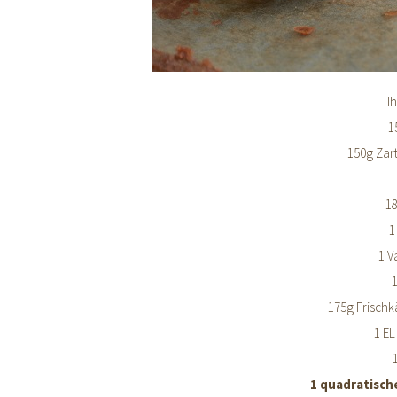
I
1
150g Zar
1
1
1 V
175g Frisch
1 EL
1 quadratisch