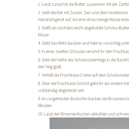
1. Lasst zunächst die Butter zusammen mit der Zartb
2. Gebt die Eier mit Zucker, Salz und dem Vanillemark
Handrührgerät auf, bis eine drickcremige Masse ents
3. Gießt als nächstes leicht abgekühlte Schoko-But
Masse.
4. Siebt das Mehl darüber und hebt es vorsichtig unte
5. In einer zweiten Schüssel verrührt Ihr den Frisch
6. Gebt die Hälfte des Schokoladenteigs in die Backf
den Teig glatt.
7. Verteilt die Frischkäse-Creme auf dem Schokolade
8. Über die Frischkäse-Schicht gebt Ihr die andere H
vollständig abgedeckt sein.
9. Im vorgeheizten Backofen backen die Brownies bei
Minuten.
10. Lasst den Brownie-Kuchen abkühlen und schneide