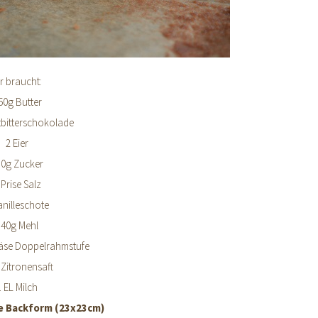
hr braucht:
50g Butter
tbitterschokolade
2 Eier
80g Zucker
 Prise Salz
anilleschote
140g Mehl
käse Doppelrahmstufe
 Zitronensaft
1 EL Milch
e Backform (23x23cm)