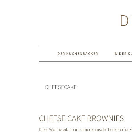
Zur
Zum
Zur
Hauptnavigation
Inhalt
Seitenspalte
D
springen
springen
springen
DER KUCHENBÄCKER
IN DER K
CHEESECAKE
CHEESE CAKE BROWNIES
Diese Woche gibt’s eine amerikanische Leckerei für