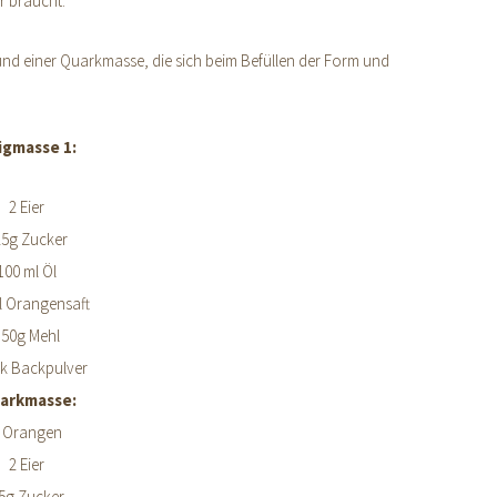
hr braucht:
und einer Quarkmasse, die sich beim Befüllen der Form und
igmasse 1:
2 Eier
25g Zucker
100 ml Öl
l Orangensaft
150g Mehl
k Backpulver
arkmasse:
 Orangen
2 Eier
5g Zucker