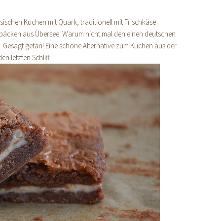
sischen Kuchen mit Quark, traditionell mit Frischkäse
bäcken aus Übersee. Warum nicht mal den einen deutschen
n. Gesagt getan! Eine schöne Alternative zum Kuchen aus der
 letzten Schliff.