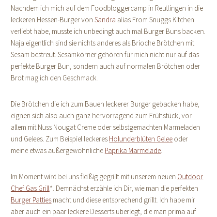
Nachdem ich mich auf dem Foodbloggercamp in Reutlingen in die
leckeren Hessen-Burger von
Sandra
alias From Snuggs Kitchen
verliebt habe, musste ich unbedingt auch mal Burger Buns backen.
Naja eigentlich sind sie nichts anderes als Brioche Brötchen mit
Sesam bestreut. Sesamkörner gehören für mich nicht nur auf das
perfekte Burger Bun, sondern auch auf normalen Brötchen oder
Brot mag ich den Geschmack.
Die Brötchen die ich zum Bauen leckerer Burger gebacken habe,
eignen sich also auch ganz hervorragend zum Frühstück, vor
allem mit Nuss Nougat Creme oder selbstgemachten Marmeladen
und Gelees. Zum Beispiel leckeres
Holunderblüten Gelee
oder
meine etwas außergewöhnliche
Paprika Marmelade
.
Im Moment wird bei uns fleißig gegrillt mit unserem neuen
Outdoor
Chef Gas Grill
*. Demnächst erzähle ich Dir, wie man die perfekten
Burger Patties
macht und diese entsprechend grillt. Ich habe mir
aber auch ein paar leckere Desserts überlegt, die man prima auf