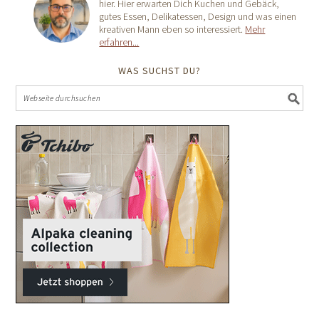
hier. Hier erwarten Dich Kuchen und Gebäck,
gutes Essen, Delikatessen, Design und was einen
kreativen Mann eben so interessiert.
Mehr
erfahren...
WAS SUCHST DU?