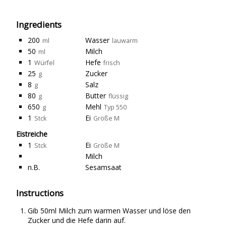
Ingredients
200
Wasser
ml
lauwarm
50
Milch
ml
1
Hefe
Würfel
frisch
25
Zucker
g
8
Salz
g
80
Butter
g
flüssig
650
Mehl
g
Typ 550
1
Ei
Stck
Größe M
Eistreiche
1
Ei
Stck
Größe M
Milch
n.B.
Sesamsaat
Instructions
Gib 50ml Milch zum warmen Wasser und löse den
Zucker und die Hefe darin auf.