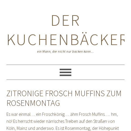
Zur
Zum
Zur
Hauptnavigation
Inhalt
Seitenspalte
DER
springen
springen
springen
KUCHENBÄCKER
ein Mann, der nicht nur backen kann...
ZITRONIGE FROSCH MUFFINS ZUM
ROSENMONTAG
Es war einmal…. ein Froschkönig…. ähm Frosch Muffins….. hm,
nö! Es herrscht wieder närrisches Treiben auf den Straßen von
Köln, Mainz und anderswo. Es ist Rosenmontag, der Höhepunkt