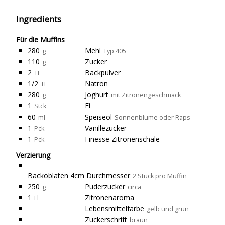
Ingredients
Für die Muffins
280
Mehl
g
Typ 405
110
Zucker
g
2
Backpulver
TL
1/2
Natron
TL
280
Joghurt
g
mit Zitronengeschmack
1
Ei
Stck
60
Speiseöl
ml
Sonnenblume oder Raps
1
Vanillezucker
Pck
1
Finesse Zitronenschale
Pck
Verzierung
Backoblaten 4cm Durchmesser
2 Stück pro Muffin
250
Puderzucker
g
circa
1
Zitronenaroma
Fl
Lebensmittelfarbe
gelb und grün
Zuckerschrift
braun