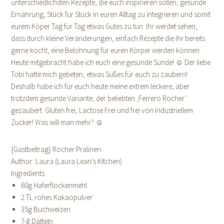
unterschiedlichsten Rezepte, die euch inspirieren sollen, gesunde
Ernährung, Stück für Stück in euren Alltag zu integrieren und somit
eurem Köper Tag für Tag etwas Gutes zu tun. Ihr werdet sehen,
dass durch kleine Veränderungen, einfach Rezepte die ihr bereits
gerne kocht, eine Belohnung für euren Körper werden können.
Heute mitgebracht habe ich euch eine gesunde Sünde! ☺ Der liebe
Tobi hatte mich gebeten, etwas Süßes für euch zu zaubern!
Deshalb habe ich für euch heute meine extrem leckere, aber
trotzdem gesunde Variante, der beliebten ‚Ferrero Rocher‘
gezaubert. Gluten frei, Lactose Frei und frei von industriellem
Zucker! Was will man mehr? ☺
{Gastbeitrag} Rocher Pralinen
Author:
Laura (Laura Lean’s Kitchen)
Ingredients
60g Haferflockenmehl
2 TL rohes Kakaopulver
35g Buchweizen
7-8 Datteln