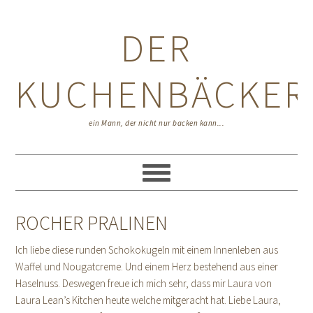
Zur
Zum
Zur
Hauptnavigation
Inhalt
Seitenspalte
DER
springen
springen
springen
KUCHENBÄCKER
ein Mann, der nicht nur backen kann...
ROCHER PRALINEN
Ich liebe diese runden Schokokugeln mit einem Innenleben aus
Waffel und Nougatcreme. Und einem Herz bestehend aus einer
Haselnuss. Deswegen freue ich mich sehr, dass mir Laura von
Laura Lean’s Kitchen heute welche mitgeracht hat. Liebe Laura,