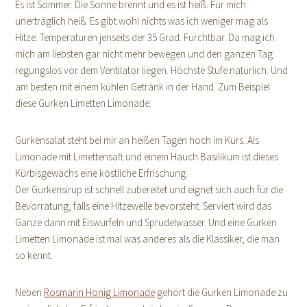
Es ist Sommer. Die Sonne brennt und es ist heiß. Für mich
unerträglich heiß. Es gibt wohl nichts was ich weniger mag als
Hitze. Temperaturen jenseits der 35 Grad. Furchtbar. Da mag ich
mich am liebsten gar nicht mehr bewegen und den ganzen Tag
regungslos vor dem Ventilator liegen. Höchste Stufe natürlich. Und
am besten mit einem kühlen Getränk in der Hand. Zum Beispiel
diese Gurken Limetten Limonade.
Gurkensalat steht bei mir an heißen Tagen hoch im Kurs. Als
Limonade mit Limettensaft und einem Hauch Basilikum ist dieses
Kürbisgewächs eine köstliche Erfrischung.
Der Gurkensirup ist schnell zubereitet und eignet sich auch für die
Bevorratung, falls eine Hitzewelle bevorsteht. Serviert wird das
Ganze dann mit Eiswürfeln und Sprudelwasser. Und eine Gurken
Limetten Limonade ist mal was anderes als die Klassiker, die man
so kennt.
Neben
Rosmarin Honig Limonade
gehört die Gurken Limonade zu