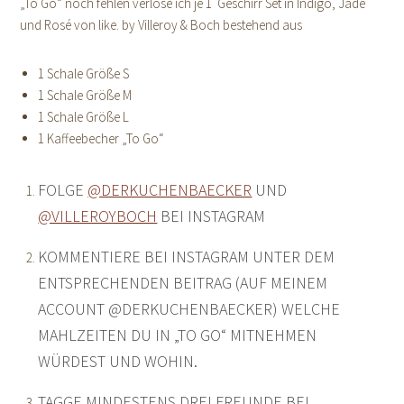
„To Go“ noch fehlen verlose ich je 1 Geschirr Set in Indigo, Jade
und Rosé von like. by Villeroy & Boch bestehend aus
1 Schale Größe S
1 Schale Größe M
1 Schale Größe L
1 Kaffeebecher „To Go“
FOLGE
@DERKUCHENBAECKER
UND
@VILLEROYBOCH
BEI INSTAGRAM
KOMMENTIERE BEI INSTAGRAM UNTER DEM
ENTSPRECHENDEN BEITRAG (AUF MEINEM
ACCOUNT @DERKUCHENBAECKER) WELCHE
MAHLZEITEN DU IN „TO GO“ MITNEHMEN
WÜRDEST UND WOHIN.
TAGGE MINDESTENS DREI FREUNDE BEI