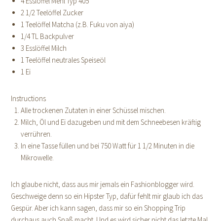
4 Esslöffel Mehl Typ 405
2 1/2 Teelöffel Zucker
1 Teelöffel Matcha (z.B. Fuku von aiya)
1/4 TL Backpulver
3 Esslöffel Milch
1 Teelöffel neutrales Speiseöl
1 Ei
Instructions
Alle trockenen Zutaten in einer Schüssel mischen.
Milch, Öl und Ei dazugeben und mit dem Schneebesen kräftig
verrühren.
In eine Tasse füllen und bei 750 Watt für 1 1/2 Minuten in die
Mikrowelle.
Ich glaube nicht, dass aus mir jemals ein Fashionblogger wird.
Geschweige denn so ein Hipster Typ, dafür fehlt mir glaub ich das
Gespür. Aber ich kann sagen, dass mir so ein Shopping Trip
durchaus auch Spaß macht. Und es wird sicher nicht das letzte Mal