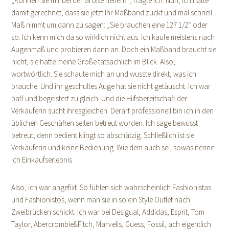
„Können Sie mir bei der Größe helfen?“, fragte ich. Nun, ich hatte
damit gerechnet, dass sie jetzt Ihr Maßband zückt und mal schnell
Maß nimmt um dann zu sagen: „Sie brauchen eine 127 1/2“ oder
so. Ich kenn mich da so wirklich nicht aus. Ich kaufe meistens nach
Augenmaß und probieren dann an. Doch ein Maßband braucht sie
nicht, sie hatte meine Größe tatsächlich im Blick. Also,
wortwörtlich. Sie schaute mich an und wusste direkt, was ich
brauche. Und ihr geschultes Auge hat sie nicht getäuscht. Ich war
baff und begeistert zu gleich. Und die Hilfsbereitschaft der
Verkäuferin sucht ihresgleichen. Derart professionell bin ich in den
üblichen Geschäften selten betreut worden. Ich sage bewusst
betreut, denn bedient klingt so abschätzig. Schließlich ist sie
Verkäuferin und keine Bedienung. Wie dem auch sei, sowas nenne
ich Einkaufserlebnis.
Also, ich war angefixt. So fühlen sich wahrscheinlich Fashionistas
und Fashionistos, wenn man sie in so ein Style Outlet nach
Zweibrücken schickt. Ich war bei Desigual, Addidas, Esprit, Tom
Taylor, Abercrombie&Fitch, Marvelis, Guess, Fossil, ach eigentlich