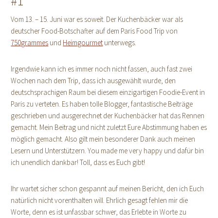
#1
Vom 13. – 15. Juni war es soweit. Der Kuchenbäcker war als
deutscher Food-Botschafter auf dem Paris Food Trip von
750grammes
und
Heimgourmet
unterwegs.
Irgendwie kann ich es immer noch nicht fassen, auch fast zwei
Wochen nach dem Trip, dass ich ausgewählt wurde, den
deutschsprachigen Raum bei diesem einzigartigen Foodie-Event in
Paris zu verteten. Es haben tolle Blogger, fantastische Beiträge
geschrieben und ausgerechnet der Kuchenbäcker hat das Rennen
gemacht. Mein Beitrag und nicht zuletzt Eure Abstimmung haben es
möglich gemacht. Also gilt mein besonderer Dank auch meinen
Lesern und Unterstützern. You made me very happy und dafür bin
ich unendlich dankbar! Toll, dass es Euch gibt!
Ihr wartet sicher schon gespannt auf meinen Bericht, den ich Euch
natürlich nicht vorenthalten will. Ehrlich gesagt fehlen mir die
Worte, denn es ist unfassbar schwer, das Erlebte in Worte zu