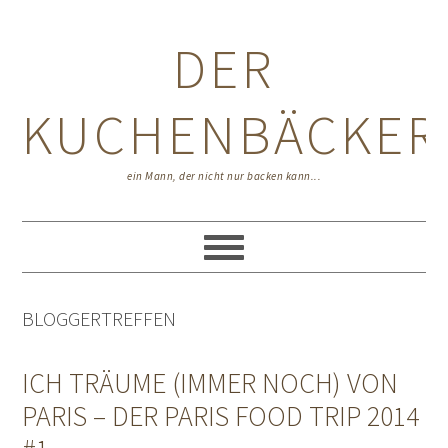
Zur
Zum
Zur
Hauptnavigation
Inhalt
Seitenspalte
DER
springen
springen
springen
KUCHENBÄCKER
ein Mann, der nicht nur backen kann...
BLOGGERTREFFEN
ICH TRÄUME (IMMER NOCH) VON
PARIS – DER PARIS FOOD TRIP 2014