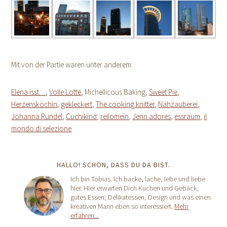
Mit von der Partie waren unter anderem:
Elena isst…
,
Volle Lotte
, Michellicous Baking,
Sweet Pie
,
Herzensköchin
,
gekleckert
,
The cooking knitter
,
Nähzauberei
,
Johanna Rundel
,
Cuchikind
,
rellomein
,
Jenn adores
,
essraum
,
il
mondo di selezione
HALLO! SCHÖN, DASS DU DA BIST.
Ich bin Tobias. Ich backe, lache, lebe und liebe
hier. Hier erwarten Dich Kuchen und Gebäck,
gutes Essen, Delikatessen, Design und was einen
kreativen Mann eben so interessiert.
Mehr
erfahren...