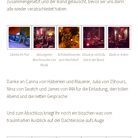
zusammengesetzt und der Band gelauscht, bevor wir uns dann
alle wieder verabschiedet haben.
Liberta im Flur
Gelungener
Schokobrownies
Glaub ja nicht Du
Dada in Action
Abschluss bei Live
zum Nachtisch
bist in der Band
Musik
Danke an Carina von Häberlein und Mauerer, Julia von 25hours,
Nina von Swatch und James von IMA für die Einladung, den tollen
Abend und die netten Gespräche.
Und zum Abschluss kriegt Ihr noch ein bisschen was vom
traumhaften Ausblick auf der Dachterasse aufs Auge.