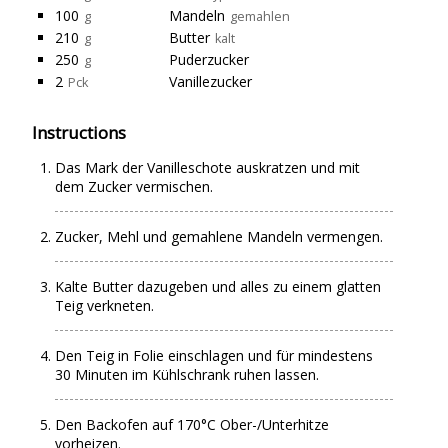
100
Mandeln
g
gemahlen
210
Butter
g
kalt
250
Puderzucker
g
2
Vanillezucker
Pck
Instructions
Das Mark der Vanilleschote auskratzen und mit
dem Zucker vermischen.
Zucker, Mehl und gemahlene Mandeln vermengen.
Kalte Butter dazugeben und alles zu einem glatten
Teig verkneten.
Den Teig in Folie einschlagen und für mindestens
30 Minuten im Kühlschrank ruhen lassen.
Den Backofen auf 170°C Ober-/Unterhitze
vorheizen.