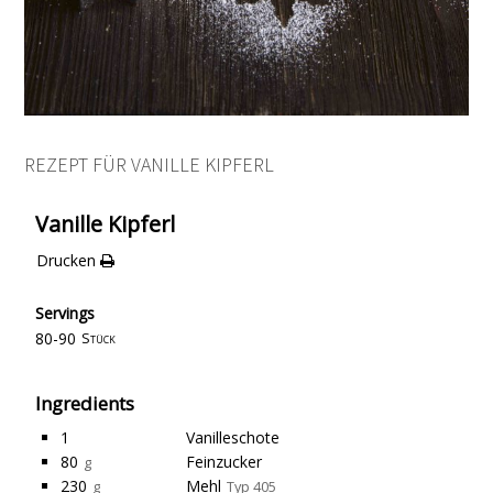
REZEPT FÜR VANILLE KIPFERL
Vanille Kipferl
Drucken
Servings
80-90
Stück
Ingredients
1
Vanilleschote
80
Feinzucker
g
230
Mehl
g
Typ 405