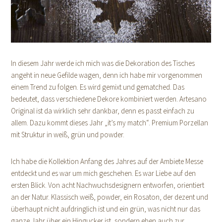
In diesem Jahr werde ich mich was die Dekoration des Tisches
angeht in neue Gefilde wagen, denn ich habe mir vorgenommen
einem Trend zu folgen. Es wird gemixt und gematched. Das
bedeutet, dass verschiedene Dekore kombiniert werden. Artesano
Original ist da wirklich sehr dankbar, denn es passt einfach zu
allem. Dazu kommt dieses Jahr „it’s my match“. Premium Porzellan
mit Struktur in weiß, grün und powder.
Ich habe die Kollektion Anfang des Jahres auf der Ambiete Messe
entdeckt und es war um mich geschehen. Es war Liebe auf den
ersten Blick. Von acht Nachwuchsdesignern entworfen, orientiert
an der Natur. Klassisch weiß, powder, ein Rosaton, der dezent und
überhaupt nicht aufdringlich ist und ein grün, was nicht nur das
ganze Jahr über ein Hingucker ist, sondern eben auch zur