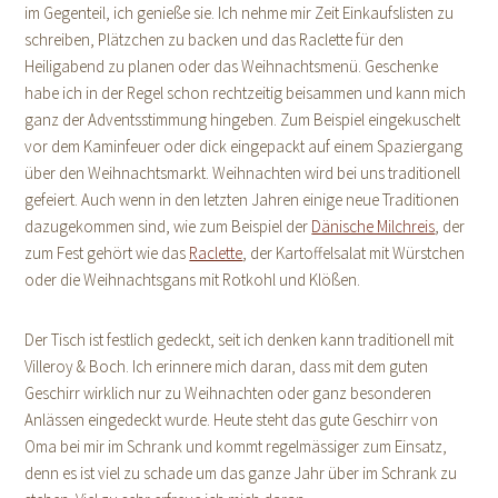
im Gegenteil, ich genieße sie. Ich nehme mir Zeit Einkaufslisten zu
schreiben, Plätzchen zu backen und das Raclette für den
Heiligabend zu planen oder das Weihnachtsmenü. Geschenke
habe ich in der Regel schon rechtzeitig beisammen und kann mich
ganz der Adventsstimmung hingeben. Zum Beispiel eingekuschelt
vor dem Kaminfeuer oder dick eingepackt auf einem Spaziergang
über den Weihnachtsmarkt. Weihnachten wird bei uns traditionell
gefeiert. Auch wenn in den letzten Jahren einige neue Traditionen
dazugekommen sind, wie zum Beispiel der
Dänische Milchreis
, der
zum Fest gehört wie das
Raclette
, der Kartoffelsalat mit Würstchen
oder die Weihnachtsgans mit Rotkohl und Klößen.
Der Tisch ist festlich gedeckt, seit ich denken kann traditionell mit
Villeroy & Boch. Ich erinnere mich daran, dass mit dem guten
Geschirr wirklich nur zu Weihnachten oder ganz besonderen
Anlässen eingedeckt wurde. Heute steht das gute Geschirr von
Oma bei mir im Schrank und kommt regelmässiger zum Einsatz,
denn es ist viel zu schade um das ganze Jahr über im Schrank zu