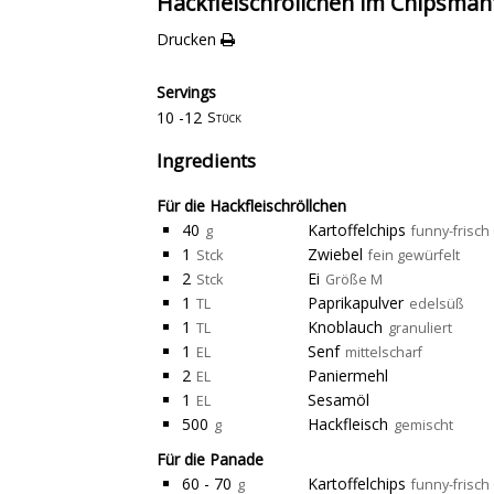
Hackfleischröllchen im Chipsman
Drucken
Servings
10 -12
Stück
Ingredients
Für die Hackfleischröllchen
40
Kartoffelchips
g
funny-frisch
1
Zwiebel
Stck
fein gewürfelt
2
Ei
Stck
Größe M
1
Paprikapulver
TL
edelsüß
1
Knoblauch
TL
granuliert
1
Senf
EL
mittelscharf
2
Paniermehl
EL
1
Sesamöl
EL
500
Hackfleisch
g
gemischt
Für die Panade
60 - 70
Kartoffelchips
g
funny-frisch