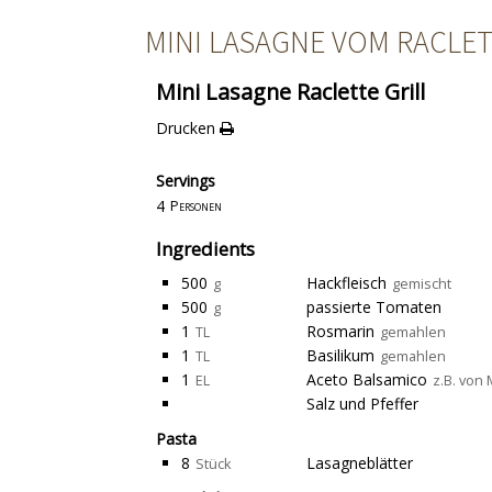
MINI LASAGNE VOM RACLET
Mini Lasagne Raclette Grill
Drucken
Servings
4
Personen
Ingredients
500
Hackfleisch
g
gemischt
500
passierte Tomaten
g
1
Rosmarin
TL
gemahlen
1
Basilikum
TL
gemahlen
1
Aceto Balsamico
EL
z.B. von 
Salz und Pfeffer
Pasta
8
Lasagneblätter
Stück