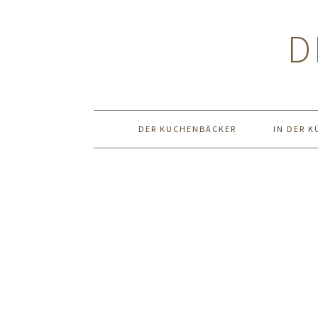
Zur
Zum
Zur
Hauptnavigation
Inhalt
Seitenspalte
D
springen
springen
springen
DER KUCHENBÄCKER
IN DER K