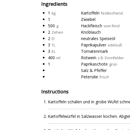
Ingredients
1
Kartoffeln
kg
festkochend
1
Zwiebel
500
Hackfleisch
g
vom Rind
2
Knoblauch
Zehen
2
neutrales Speiseöl
El
3
Paprikapulver
TL
edelsüß
3
Tomatenmark
EL
400
Rotwein
ml
z.B. Dornfelder
1
Paprikaschote
grün
Salz & Pfeffer
Petersilie
frisch
Instructions
Kartoffeln schälen und in grobe Wüfel schne
Kartoffelwürfel in Salzwasser kochen. Abgieß