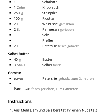
1
Schalotte
1
Knoblauch
Zehe
250
Steinpilze
g
100
Ricotta
g
2
Walnüsse
EL
gemahlen
2
Parmesan
EL
gerieben
Salz
Pfeffer
2
Petersilie
EL
frisch gehackt
Salbei Butter
40
Butter
g
3
Salbei
Stiele
frisch
Garnitur
etwas
Petersilie
gehackt, zum Garnieren
Parmesan
frisch gerieben, zum Garnieren
Instructions
Aus Mehl Eiern und Salz bereitet Ihr einen Nudelteig