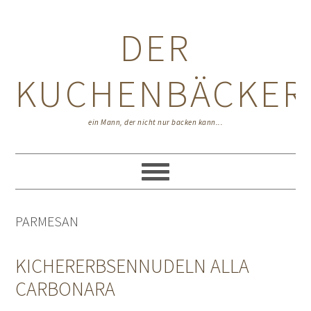
Zur
Zum
Zur
Hauptnavigation
Inhalt
Seitenspalte
DER
springen
springen
springen
KUCHENBÄCKER
ein Mann, der nicht nur backen kann...
PARMESAN
KICHERERBSENNUDELN ALLA
CARBONARA