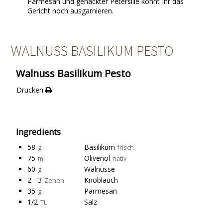
Parmesan und gehackter Petersilie könnt Ihr das
Gericht noch ausgarnieren.
WALNUSS BASILIKUM PESTO
Walnuss Basilikum Pesto
Drucken
Ingredients
58
Basilikum
g
frisch
75
Olivenöl
ml
nativ
60
Walnüsse
g
2 - 3
Knoblauch
Zehen
35
Parmesan
g
1/2
Salz
TL