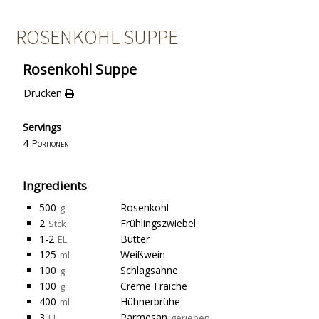
ROSENKOHL SUPPE
Rosenkohl Suppe
Drucken
Servings
4
Portionen
Ingredients
500
Rosenkohl
g
2
Frühlingszwiebel
Stck
1-2
Butter
EL
125
Weißwein
ml
100
Schlagsahne
g
100
Creme Fraiche
g
400
Hühnerbrühe
ml
3
Parmesan
EL
gerieben