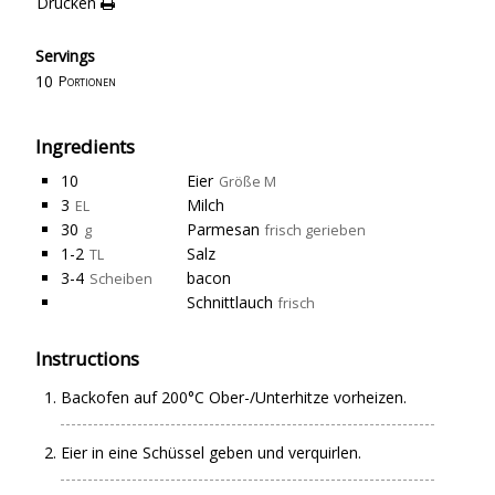
Drucken
Servings
10
Portionen
Ingredients
10
Eier
Größe M
3
Milch
EL
30
Parmesan
g
frisch gerieben
1-2
Salz
TL
3-4
bacon
Scheiben
Schnittlauch
frisch
Instructions
Backofen auf 200°C Ober-/Unterhitze vorheizen.
Eier in eine Schüssel geben und verquirlen.