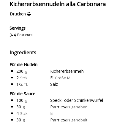
Kichererbsennudeln alla Carbonara
Drucken
Servings
3-4
Portionen
Ingredients
Für die Nudeln
200
Kichererbsenmehl
g
2
Ei
Stck
Größe M
1/2
Salz
TL
Für die Sauce
100
Speck- oder Schinkenwürfel
g
30
Parmesan
g
gerieben
4
Ei
Stck
30
Parmesan
g
gehobelt