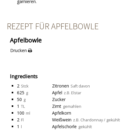
garnieren.
REZEPT FÜR APFELBOWLE
Apfelbowle
Drucken
Ingredients
2
Zitronen
Stck
Saft davon
625
Apfel
g
z.B. Elstar
50
Zucker
g
1
Zimt
TL
gemahlen
100
Apfelkorn
ml
2
Weißwein
Fl
z.B. Chardonnay / gekühlt
1
Apfelschorle
l
gekühlt