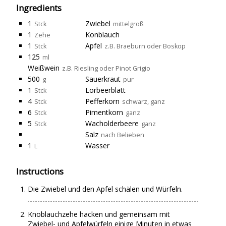
Ingredients
1
Zwiebel
Stck
mittelgroß
1
Konblauch
Zehe
1
Apfel
Stck
z.B. Braeburn oder Boskop
125
ml
Weißwein
z.B. Riesling oder Pinot Grigio
500
Sauerkraut
g
pur
1
Lorbeerblatt
Stck
4
Pefferkorn
Stck
schwarz, ganz
6
Pimentkorn
Stck
ganz
5
Wacholderbeere
Stck
ganz
Salz
nach Belieben
1
Wasser
L
Instructions
Die Zwiebel und den Apfel schälen und Würfeln.
Knoblauchzehe hacken und gemeinsam mit
Zwiebel- und Apfelwürfeln einige Minuten in etwas