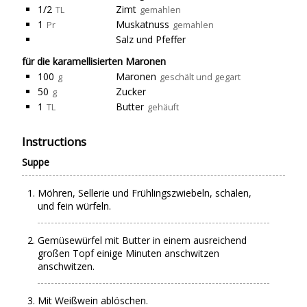
1/2
Zimt
TL
gemahlen
1
Muskatnuss
Pr
gemahlen
Salz und Pfeffer
für die karamellisierten Maronen
100
Maronen
g
geschält und gegart
50
Zucker
g
1
Butter
TL
gehäuft
Instructions
Suppe
Möhren, Sellerie und Frühlingszwiebeln, schälen,
und fein würfeln.
Gemüsewürfel mit Butter in einem ausreichend
großen Topf einige Minuten anschwitzen
anschwitzen.
Mit Weißwein ablöschen.