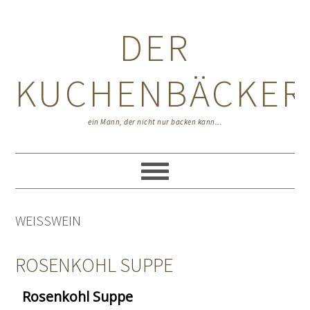
Zur
Zum
Zur
Hauptnavigation
Inhalt
Seitenspalte
DER
springen
springen
springen
KUCHENBÄCKER
ein Mann, der nicht nur backen kann...
WEISSWEIN
ROSENKOHL SUPPE
Rosenkohl Suppe