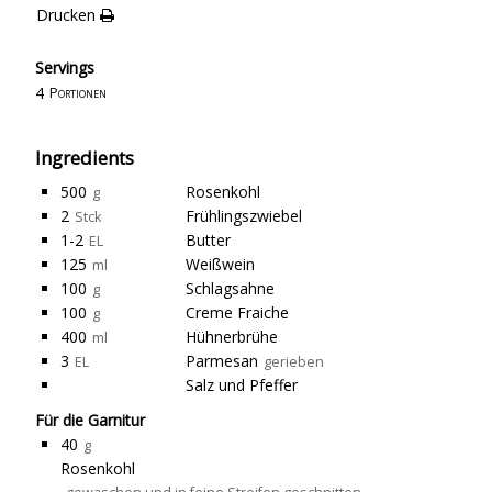
Drucken
Servings
4
Portionen
Ingredients
500
Rosenkohl
g
2
Frühlingszwiebel
Stck
1-2
Butter
EL
125
Weißwein
ml
100
Schlagsahne
g
100
Creme Fraiche
g
400
Hühnerbrühe
ml
3
Parmesan
EL
gerieben
Salz und Pfeffer
Für die Garnitur
40
g
Rosenkohl