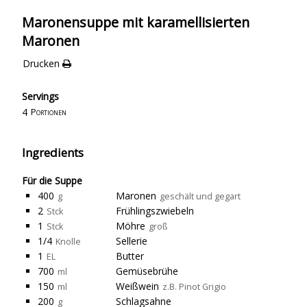
Maronensuppe mit karamellisierten
Maronen
Drucken
Servings
4
Portionen
Ingredients
Für die Suppe
400
Maronen
g
geschält und gegart
2
Frühlingszwiebeln
Stck
1
Möhre
Stck
groß
1/4
Sellerie
Knolle
1
Butter
EL
700
Gemüsebrühe
ml
150
Weißwein
ml
z.B. Pinot Grigio
200
Schlagsahne
g