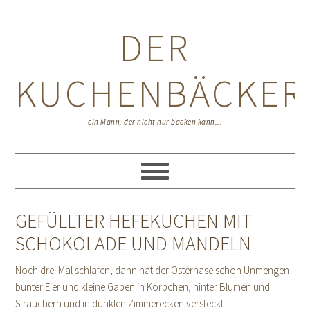
Zur
Zum
Zur
Hauptnavigation
Inhalt
Seitenspalte
DER
springen
springen
springen
KUCHENBÄCKER
ein Mann, der nicht nur backen kann...
GEFÜLLTER HEFEKUCHEN MIT
SCHOKOLADE UND MANDELN
Noch drei Mal schlafen, dann hat der Osterhase schon Unmengen
bunter Eier und kleine Gaben in Körbchen, hinter Blumen und
Sträuchern und in dunklen Zimmerecken versteckt.