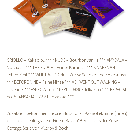
CRIOLLO – Kakao pur *** NUDE – Bourbonvanille *** AMYDALA –
Marzipan *** THE FUDGE – Feiner Karamell *** SINNERMAN –
Echter Zimt *** WHITE WEDDING – Weiße Schokolade Kokosnuss
*** BEFORE NINE – Feine Minze *** AS I WENT OUT WALKING –
Lavendel ***ESPECIAL no. 7 PERU – 60% Edelkakao *** ESPECIAL
no. 5 TANSANIA – 72% Edelkakao ***
Zusätzlich bekommen die drei glücklichen Kakaoliebhaber(innen)
eine neue Lieblingstasse: Einen „Kakao“Becher aus der Rose
Cottage Serie von Villeroy & Boch.