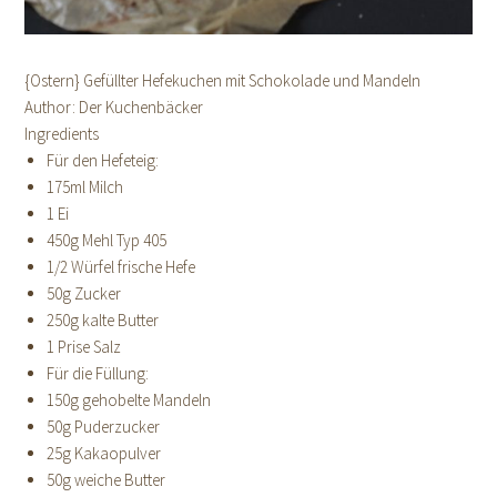
{Ostern} Gefüllter Hefekuchen mit Schokolade und Mandeln
Author:
Der Kuchenbäcker
Ingredients
Für den Hefeteig:
175ml Milch
1 Ei
450g Mehl Typ 405
1/2 Würfel frische Hefe
50g Zucker
250g kalte Butter
1 Prise Salz
Für die Füllung:
150g gehobelte Mandeln
50g Puderzucker
25g Kakaopulver
50g weiche Butter