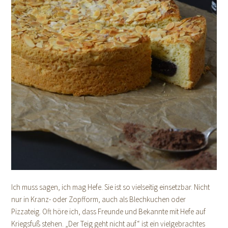
Ich muss sagen, ich mag Hefe. Sie ist so vielseitig einsetzbar. Nicht
nur in Kranz- oder Zopfform, auch als Blechkuchen oder
Pizzateig. Oft höre ich, dass Freunde und Bekannte mit Hefe auf
Kriegsfuß stehen. „Der Teig geht nicht auf“ ist ein vielgebrachtes