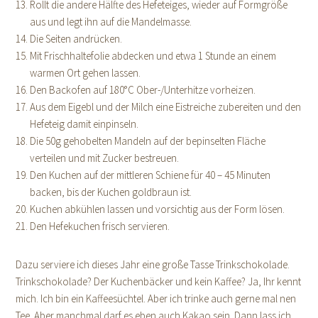
Rollt die andere Hälfte des Hefeteiges, wieder auf Formgröße
aus und legt ihn auf die Mandelmasse.
Die Seiten andrücken.
Mit Frischhaltefolie abdecken und etwa 1 Stunde an einem
warmen Ort gehen lassen.
Den Backofen auf 180°C Ober-/Unterhitze vorheizen.
Aus dem Eigebl und der Milch eine Eistreiche zubereiten und den
Hefeteig damit einpinseln.
Die 50g gehobelten Mandeln auf der bepinselten Fläche
verteilen und mit Zucker bestreuen.
Den Kuchen auf der mittleren Schiene für 40 – 45 Minuten
backen, bis der Kuchen goldbraun ist.
Kuchen abkühlen lassen und vorsichtig aus der Form lösen.
Den Hefekuchen frisch servieren.
Dazu serviere ich dieses Jahr eine große Tasse Trinkschokolade.
Trinkschokolade? Der Kuchenbäcker und kein Kaffee? Ja, Ihr kennt
mich. Ich bin ein Kaffeesüchtel. Aber ich trinke auch gerne mal nen
Tee. Aber manchmal darf es eben auch Kakao sein. Dann lass ich