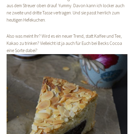
aus dem Streuer oben drauf. Yummy. Davon kann ich locker auch
ne zweite und dritte Tasse vertragen. Und sie passt herrlich zum
heutigen Hefekuchen.
Also was meint Ihr? Wird es ein neuer Trend, statt Kaffee und Tee,
Kakao zu trinken? Vielleicht ist ja auch für Euch bei Becks Cocoa
eine Sorte dabei?