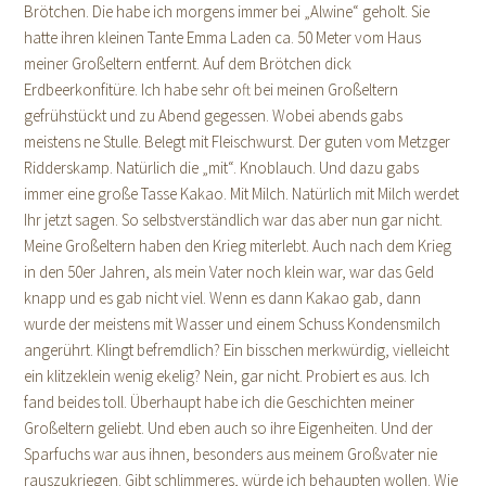
Brötchen. Die habe ich morgens immer bei „Alwine“ geholt. Sie
hatte ihren kleinen Tante Emma Laden ca. 50 Meter vom Haus
meiner Großeltern entfernt. Auf dem Brötchen dick
Erdbeerkonfitüre. Ich habe sehr oft bei meinen Großeltern
gefrühstückt und zu Abend gegessen. Wobei abends gabs
meistens ne Stulle. Belegt mit Fleischwurst. Der guten vom Metzger
Ridderskamp. Natürlich die „mit“. Knoblauch. Und dazu gabs
immer eine große Tasse Kakao. Mit Milch. Natürlich mit Milch werdet
Ihr jetzt sagen. So selbstverständlich war das aber nun gar nicht.
Meine Großeltern haben den Krieg miterlebt. Auch nach dem Krieg
in den 50er Jahren, als mein Vater noch klein war, war das Geld
knapp und es gab nicht viel. Wenn es dann Kakao gab, dann
wurde der meistens mit Wasser und einem Schuss Kondensmilch
angerührt. Klingt befremdlich? Ein bisschen merkwürdig, vielleicht
ein klitzeklein wenig ekelig? Nein, gar nicht. Probiert es aus. Ich
fand beides toll. Überhaupt habe ich die Geschichten meiner
Großeltern geliebt. Und eben auch so ihre Eigenheiten. Und der
Sparfuchs war aus ihnen, besonders aus meinem Großvater nie
rauszukriegen. Gibt schlimmeres, würde ich behaupten wollen. Wie