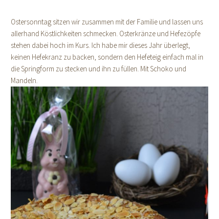
Ostersonntag sitzen wir zusammen mit der Familie und lassen uns
allerhand Köstlichkeiten schmecken. Osterkränze und Hefezöpfe
stehen dabei hoch im Kurs. Ich habe mir dieses Jahr überlegt,
keinen Hefekranz zu backen, sondern den Hefeteig einfach mal in
die Springform zu stecken und ihn zu füllen. Mit Schoko und
Mandeln.