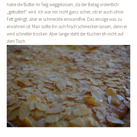
habe die Butter im Teig weggelassen, da der Belag ordentlich
„gebuttert“ wird. Ich war mir nicht ganz sicher, ob er auch ohne
Fett gelingt, aber er schmeckte einwandfrei. Das einzige was zu
erwähnen ist: Man sollte ihn sich frisch schmecken lassen, denn er
wird schneller trocken. Aber lange steht der Kuchen eh nicht auf
dem Tisch.