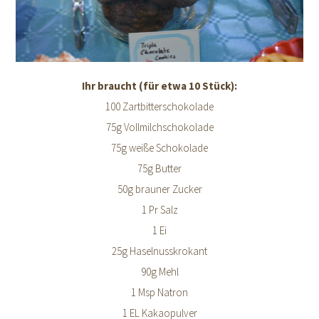
Ihr braucht (für etwa 10 Stück):
100 Zartbitterschokolade
75g Vollmilchschokolade
75g weiße Schokolade
75g Butter
50g brauner Zucker
1 Pr Salz
1 Ei
25g Haselnusskrokant
90g Mehl
1 Msp Natron
1 EL Kakaopulver