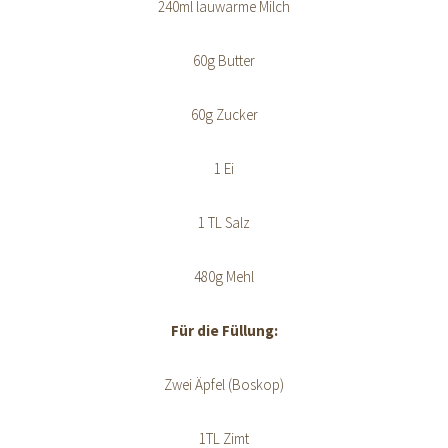
240ml lauwarme Milch
60g Butter
60g Zucker
1 Ei
1 TL Salz
480g Mehl
Für die Füllung:
Zwei Äpfel (Boskop)
1TL Zimt