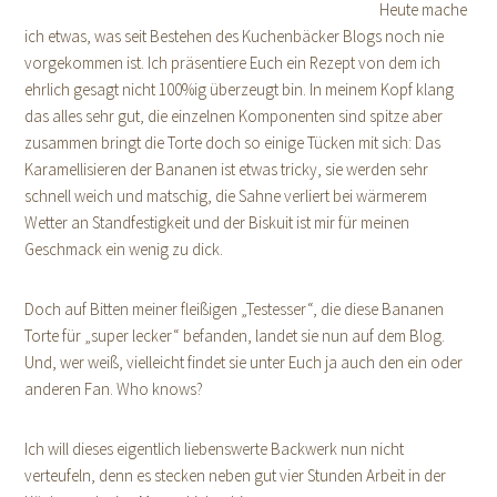
Heute mache
ich etwas, was seit Bestehen des Kuchenbäcker Blogs noch nie
vorgekommen ist. Ich präsentiere Euch ein Rezept von dem ich
ehrlich gesagt nicht 100%ig überzeugt bin. In meinem Kopf klang
das alles sehr gut, die einzelnen Komponenten sind spitze aber
zusammen bringt die Torte doch so einige Tücken mit sich: Das
Karamellisieren der Bananen ist etwas tricky, sie werden sehr
schnell weich und matschig, die Sahne verliert bei wärmerem
Wetter an Standfestigkeit und der Biskuit ist mir für meinen
Geschmack ein wenig zu dick.
Doch auf Bitten meiner fleißigen „Testesser“, die diese Bananen
Torte für „super lecker“ befanden, landet sie nun auf dem Blog.
Und, wer weiß, vielleicht findet sie unter Euch ja auch den ein oder
anderen Fan. Who knows?
Ich will dieses eigentlich liebenswerte Backwerk nun nicht
verteufeln, denn es stecken neben gut vier Stunden Arbeit in der