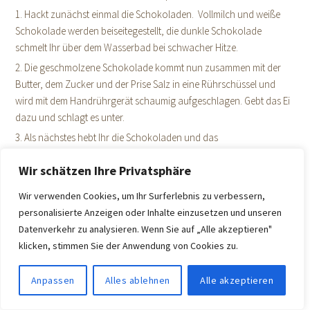
1. Hackt zunächst einmal die Schokoladen. Vollmilch und weiße
Schokolade werden beiseitegestellt, die dunkle Schokolade
schmelt Ihr über dem Wasserbad bei schwacher Hitze.
2. Die geschmolzene Schokolade kommt nun zusammen mit der
Butter, dem Zucker und der Prise Salz in eine Rührschüssel und
wird mit dem Handrührgerät schaumig aufgeschlagen. Gebt das Ei
dazu und schlagt es unter.
3. Als nächstes hebt Ihr die Schokoladen und das
Haselnusskrokant unter.
Wir schätzen Ihre Privatsphäre
4. Mischt Mehl, Natron und Kakaopulver in einer Schüssel und siebt
es in die Schüssel mit den anderen Zutaten. Die trockenen Zutaten
Wir verwenden Cookies, um Ihr Surferlebnis zu verbessern,
nur kurz unterheben.
personalisierte Anzeigen oder Inhalte einzusetzen und unseren
5. Mit einem Esslöffel setzt Ihr nun kleine Teighäufchen auf ein
Datenverkehr zu analysieren. Wenn Sie auf „Alle akzeptieren"
Backblech (Backpapier). Ich habe einen Eisportionierer benutzt. So
klicken, stimmen Sie der Anwendung von Cookies zu.
hat jeder Keks die gleiche Menge Teig und annähernd die gleiche
Größe. Lasst genügend Abstand zwischen den Keksen, die
Anpassen
Alles ablehnen
Alle akzeptieren
zerlaufen noch etwas auf dem Blech und backen sonst zusammen.