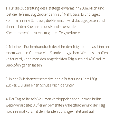
1. Für die Zubereitung des Hefeteigs erwärmt Ihr 200ml Milch und
löst die Hefe mit 30g Zucker darin auf. Mehl, Salz, Ei und Eigelb
kommen in eine Schüssel, die Hefemilch wird dazugegossen und
dann mit den Knethaken des Handmixers oder der
Küchenmaschine zu einem glatten Teig verknetet.
2. Mit einem Kuchenhandtuch deckt Ihr den Teig ab und lasst ihn an
einem warmen Ort etwa eine Stunde lang gehen. Wenn es draußen
kälter wird, kann man den abgedeckten Teig auch bei 40 Grad im
Backofen gehen lassen.
3. In der Zwischenzeit schmelzt Ihr die Butter und rührt 150g
Zucker, 1 Ei und einen Schuss Milch darunter.
4. Der Tag sollte sein Volumen verdoppelt haben, bevor Ihr ihn
weiterverarbeitet. Auf einer bemehlten Arbeitsfläche wird der Teig
noch einmal kurz mit den Händen durchgeknetet und auf