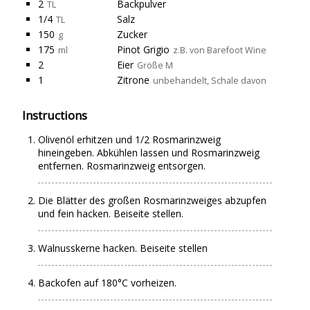
2
Backpulver
TL
1/4
Salz
TL
150
Zucker
g
175
Pinot Grigio
ml
z.B. von Barefoot Wine
2
Eier
Größe M
1
Zitrone
unbehandelt, Schale davon
Instructions
Olivenöl erhitzen und 1/2 Rosmarinzweig
hineingeben. Abkühlen lassen und Rosmarinzweig
entfernen. Rosmarinzweig entsorgen.
Die Blätter des großen Rosmarinzweiges abzupfen
und fein hacken. Beiseite stellen.
Walnusskerne hacken. Beiseite stellen
Backofen auf 180°C vorheizen.