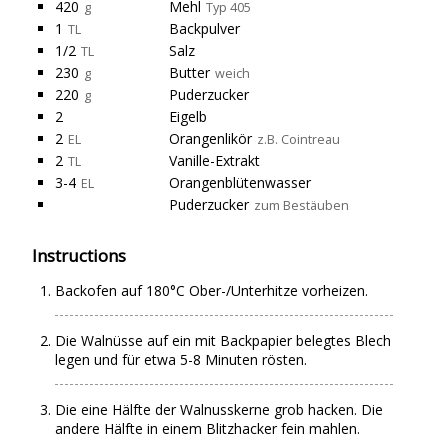
420
Mehl
g
Typ 405
1
Backpulver
TL
1/2
Salz
TL
230
Butter
g
weich
220
Puderzucker
g
2
Eigelb
2
Orangenlikör
EL
z.B. Cointreau
2
Vanille-Extrakt
TL
3-4
Orangenblütenwasser
EL
Puderzucker
zum Bestäuben
Instructions
Backofen auf 180°C Ober-/Unterhitze vorheizen.
Die Walnüsse auf ein mit Backpapier belegtes Blech
legen und für etwa 5-8 Minuten rösten.
Die eine Hälfte der Walnusskerne grob hacken. Die
andere Hälfte in einem Blitzhacker fein mahlen.