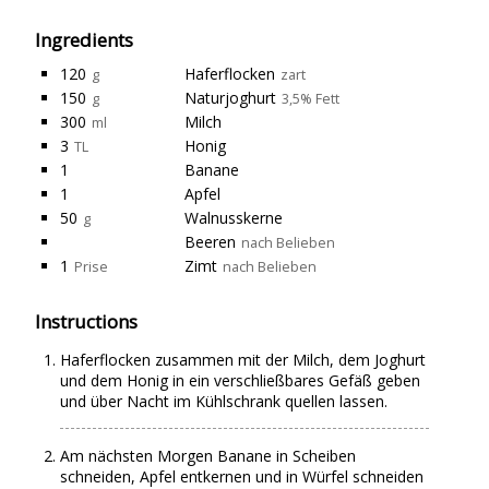
Ingredients
120
Haferflocken
g
zart
150
Naturjoghurt
g
3,5% Fett
300
Milch
ml
3
Honig
TL
1
Banane
1
Apfel
50
Walnusskerne
g
Beeren
nach Belieben
1
Zimt
Prise
nach Belieben
Instructions
Haferflocken zusammen mit der Milch, dem Joghurt
und dem Honig in ein verschließbares Gefäß geben
und über Nacht im Kühlschrank quellen lassen.
Am nächsten Morgen Banane in Scheiben
schneiden, Apfel entkernen und in Würfel schneiden