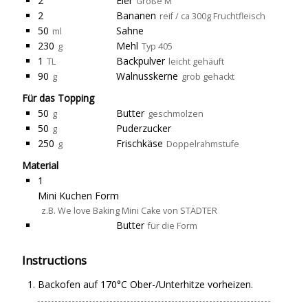
2
Eier
Größe M
2
Bananen
reif / ca 300g Fruchtfleisch
50
Sahne
ml
230
Mehl
g
Typ 405
1
Backpulver
TL
leicht gehäuft
90
Walnusskerne
g
grob gehackt
Für das Topping
50
Butter
g
geschmolzen
50
Puderzucker
g
250
Frischkäse
g
Doppelrahmstufe
Material
1
Mini Kuchen Form
z.B. We love Baking Mini Cake von STÄDTER
Butter
für die Form
Instructions
Backofen auf 170°C Ober-/Unterhitze vorheizen.