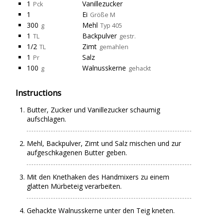
1
Vanillezucker
Pck
1
Ei
Größe M
300
Mehl
g
Typ 405
1
Backpulver
TL
gestr.
1/2
Zimt
TL
gemahlen
1
Salz
Pr
100
Walnusskerne
g
gehackt
Instructions
Butter, Zucker und Vanillezucker schaumig
aufschlagen.
Mehl, Backpulver, Zimt und Salz mischen und zur
aufgeschkagenen Butter geben.
Mit den Knethaken des Handmixers zu einem
glatten Mürbeteig verarbeiten.
Gehackte Walnusskerne unter den Teig kneten.