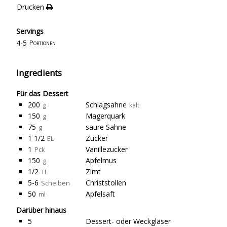
Drucken
Servings
4-5
Portionen
Ingredients
Für das Dessert
200
Schlagsahne
g
kalt
150
Magerquark
g
75
saure Sahne
g
1 1/2
Zucker
EL
1
Vanillezucker
Pck
150
Apfelmus
g
1/2
Zimt
TL
5-6
Christstollen
Scheiben
50
Apfelsaft
ml
Darüber hinaus
5
Dessert- oder Weckgläser