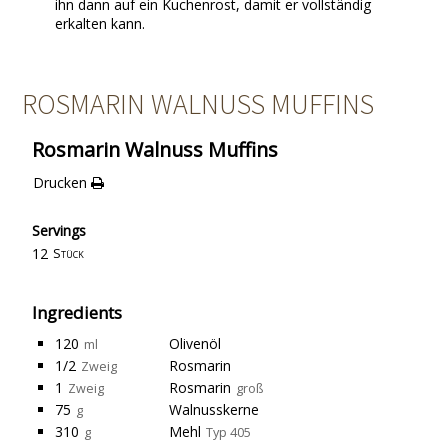
ihn dann auf ein Kuchenrost, damit er vollständig
erkalten kann.
ROSMARIN WALNUSS MUFFINS
Rosmarin Walnuss Muffins
Drucken
Servings
12
Stück
Ingredients
120
Olivenöl
ml
1/2
Rosmarin
Zweig
1
Rosmarin
Zweig
groß
75
Walnusskerne
g
310
Mehl
g
Typ 405