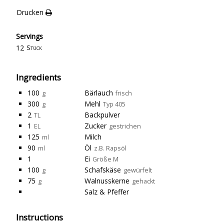
Drucken
Servings
12
Stück
Ingredients
100
Bärlauch
g
frisch
300
Mehl
g
Typ 405
2
Backpulver
TL
1
Zucker
EL
gestrichen
125
Milch
ml
90
Öl
ml
z.B. Rapsöl
1
Ei
Größe M
100
Schafskäse
g
gewürfelt
75
Walnusskerne
g
gehackt
Salz & Pfeffer
Instructions