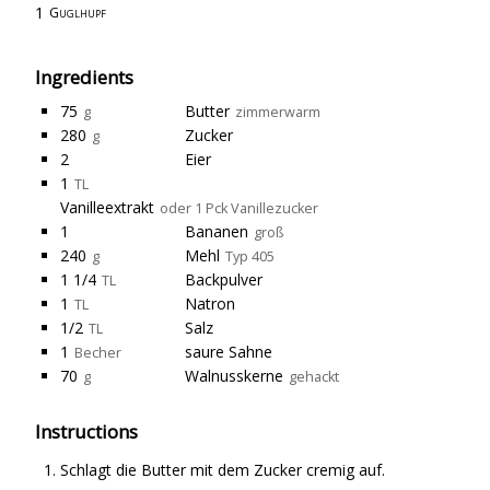
1
Guglhupf
Ingredients
75
Butter
g
zimmerwarm
280
Zucker
g
2
Eier
1
TL
Vanilleextrakt
oder 1 Pck Vanillezucker
1
Bananen
groß
240
Mehl
g
Typ 405
1 1/4
Backpulver
TL
1
Natron
TL
1/2
Salz
TL
1
saure Sahne
Becher
70
Walnusskerne
g
gehackt
Instructions
Schlagt die Butter mit dem Zucker cremig auf.