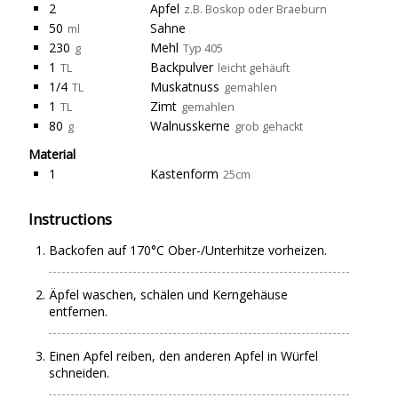
2
Apfel
z.B. Boskop oder Braeburn
50
Sahne
ml
230
Mehl
g
Typ 405
1
Backpulver
TL
leicht gehäuft
1/4
Muskatnuss
TL
gemahlen
1
Zimt
TL
gemahlen
80
Walnusskerne
g
grob gehackt
Material
1
Kastenform
25cm
Instructions
Backofen auf 170°C Ober-/Unterhitze vorheizen.
Äpfel waschen, schälen und Kerngehäuse
entfernen.
Einen Apfel reiben, den anderen Apfel in Würfel
schneiden.